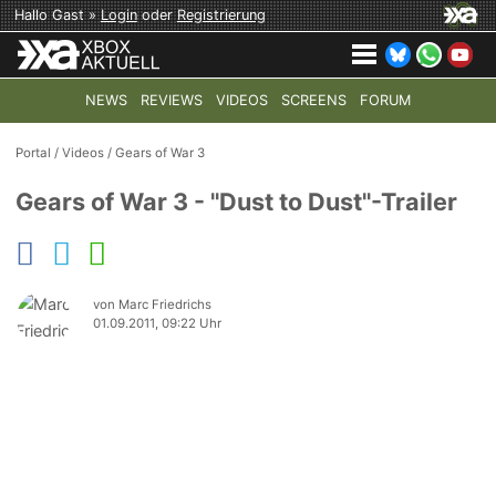
Hallo Gast »
Login
oder
Registrierung
NEWS
REVIEWS
VIDEOS
SCREENS
FORUM
TOP-THEMEN:
COD: MODERN WARFARE 4
HALO: CAMPAI
Portal
/
Videos
/
Gears of War 3
Gears of War 3 - "Dust to Dust"-Trailer
von Marc Friedrichs
01.09.2011, 09:22 Uhr