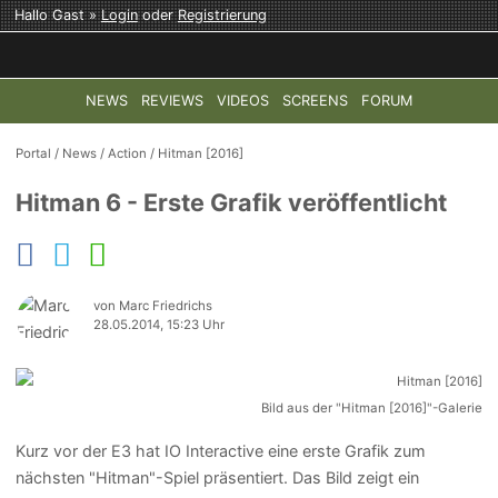
Hallo Gast »
Login
oder
Registrierung
NEWS
REVIEWS
VIDEOS
SCREENS
FORUM
TOP-THEMEN:
COD: MODERN WARFARE 4
HALO: CAMPAI
Portal
/
News
/
Action
/
Hitman [2016]
Hitman 6 - Erste Grafik veröffentlicht
von Marc Friedrichs
28.05.2014, 15:23 Uhr
Bild aus der "Hitman [2016]"-Galerie
Kurz vor der E3 hat IO Interactive eine erste Grafik zum
nächsten "Hitman"-Spiel präsentiert. Das Bild zeigt ein