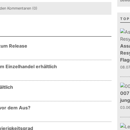
Bewer
den Kommentaren (0)
TOP
r zum Release
Assa
Resy
Flag
im Einzelhandel erhältlich
08.0
ltlich
007 
jun
 vor dem Aus?
03.0
ierigkeitsgrad