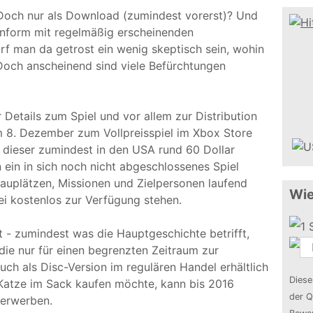
 Doch nur als Download (zumindest vorerst)? Und
enform mit regelmäßig erscheinenden
rf man da getrost ein wenig skeptisch sein, wohin
Doch anscheinend sind viele Befürchtungen
r Details zum Spiel und vor allem zur Distribution
 8. Dezember zum Vollpreisspiel im Xbox Store
 dieser zumindest in den USA rund 60 Dollar
in in sich noch nicht abgeschlossenes Spiel
auplätzen, Missionen und Zielpersonen laufend
Wie
ei kostenlos zur Verfügung stehen.
t - zumindest was die Hauptgeschichte betrifft,
die nur für einen begrenzten Zeitraum zur
uch als Disc-Version im regulären Handel erhältlich
Diese
e Katze im Sack kaufen möchte, kann bis 2016
der Q
 erwerben.