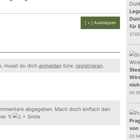
Leg
Dunk
[ + ] Ausklappen
für 
27.0
, musst du dich
anmelden
bzw.
registrieren
.
Stee
Wire
nich
05.0
ommentare abgegeben. Mach doch einfach den
er 1!
Prag
von
22.0