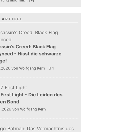
tung also fair
...
[+]
 ARTIKEL
ssin's Creed: Black Flag
nced - Hisst die schwarze
ge!
7.2026
von Wolfgang Kern
1
First Light - Die Leiden des
gen Bond
6.2026
von Wolfgang Kern