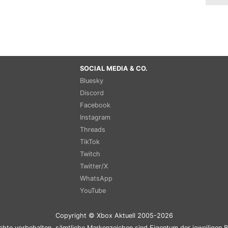
SOCIAL MEDIA & CO.
Bluesky
Discord
Facebook
Instagram
Threads
TikTok
Twitch
Twitter/X
WhatsApp
YouTube
Copyright © Xbox Aktuell 2005-2026
chte vorbehalten, sämtliche Markenzeichen sind Eigentum der jeweiligen B