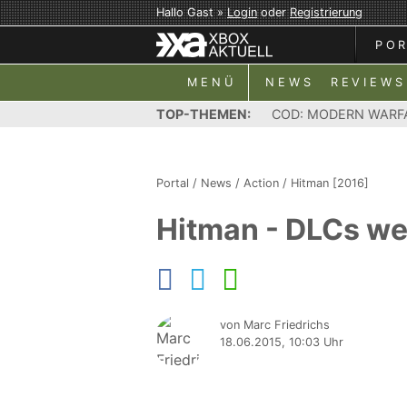
Hallo Gast »
Login
oder
Registrierung
PO
MENÜ
NEWS
REVIEWS
TOP-THEMEN:
COD: MODERN WARF
Portal
/
News
/
Action
/
Hitman [2016]
Hitman - DLCs we
von Marc Friedrichs
18.06.2015, 10:03 Uhr