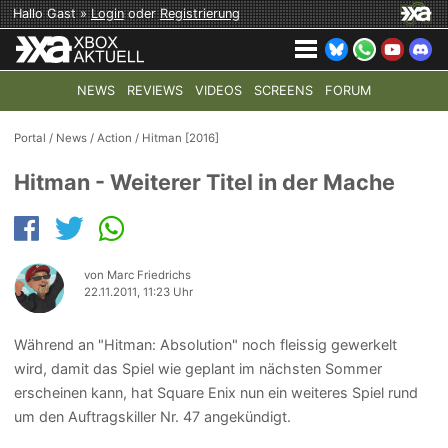
Hallo Gast »
Login
oder
Registrierung
NEWS
REVIEWS
VIDEOS
SCREENS
FORUM
TOP-THEMEN:
COD: MODERN WARFARE 4
HALO: CAMPAI
Portal
/
News
/
Action
/
Hitman [2016]
Hitman - Weiterer Titel in der Mache
von Marc Friedrichs
22.11.2011, 11:23 Uhr
Während an "Hitman: Absolution" noch fleissig gewerkelt
wird, damit das Spiel wie geplant im nächsten Sommer
erscheinen kann, hat Square Enix nun ein weiteres Spiel rund
um den Auftragskiller Nr. 47 angekündigt.