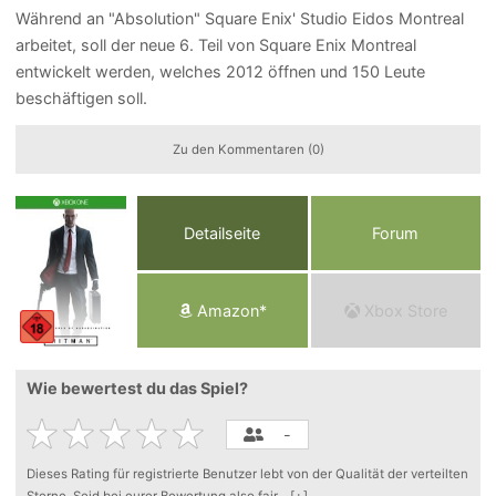
Während an "Absolution" Square Enix' Studio Eidos Montreal
arbeitet, soll der neue 6. Teil von Square Enix Montreal
entwickelt werden, welches 2012 öffnen und 150 Leute
beschäftigen soll.
Zu den Kommentaren (0)
Detailseite
Forum
Am
a
z
o
n*
Xbox
Store
Wie bewertest du das Spiel?
-
Dieses Rating für registrierte Benutzer lebt von der Qualität der verteilten
Sterne. Seid bei eurer Bewertung also fair
...
[+]