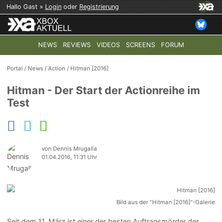
Hallo Gast »
Login
oder
Registrierung
NEWS
REVIEWS
VIDEOS
SCREENS
FORUM
TOP-THEMEN:
COD: MODERN WARFARE 4
HALO: CAMPAI
Portal
/
News
/
Action
/
Hitman [2016]
Hitman - Der Start der Actionreihe im
Test
von Dennis Mrugalla
01.04.2016, 11:31 Uhr
Bild aus der "Hitman [2016]"-Galerie
Seit dem 11. März ist einer der besten Auftragsmörder der