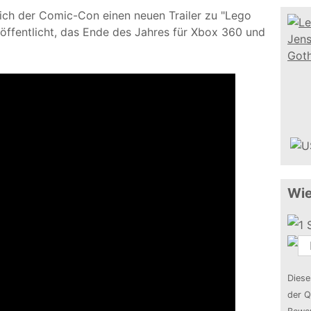
ch der Comic-Con einen neuen Trailer zu "Lego
öffentlicht, das Ende des Jahres für Xbox 360 und
Wie
Diese
der Q