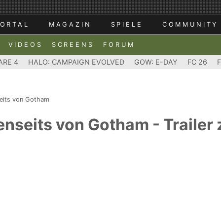
ORTAL
MAGAZIN
SPIELE
COMMUNITY
VIDEOS
SCREENS
FORUM
ARE 4
HALO: CAMPAIGN EVOLVED
GOW: E-DAY
FC 26
eits von Gotham
enseits von Gotham - Trailer