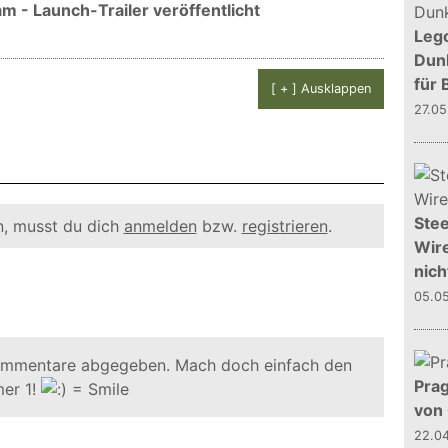
m - Launch-Trailer veröffentlicht
Leg
Dunk
für 
[ + ] Ausklappen
27.0
Stee
, musst du dich
anmelden
bzw.
registrieren
.
Wire
nich
05.0
ommentare abgegeben. Mach doch einfach den
Prag
er 1!
von
22.0