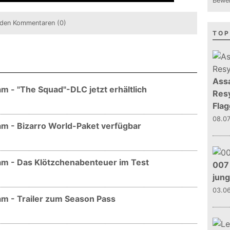
Bewer
den Kommentaren (0)
TOP
Assa
m - "The Squad"-DLC jetzt erhältlich
Resy
Flag
08.0
m - Bizarro World-Paket verfügbar
am - Das Klötzchenabenteuer im Test
007 
jun
03.0
m - Trailer zum Season Pass