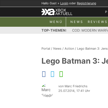
Hallo Gast »
Login
oder
Registrierung
P
MENÜ
NEWS
REVIEWS
TOP-THEMEN:
COD: MODERN WARF
Portal
/
News
/
Action
/
Lego Batman 3: Jens
Lego Batman 3: J
von Marc Friedrichs
25.07.2014, 17:41 Uhr