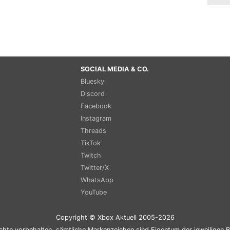
SOCIAL MEDIA & CO.
Bluesky
Discord
Facebook
Instagram
Threads
TikTok
Twitch
Twitter/X
WhatsApp
YouTube
Copyright © Xbox Aktuell 2005-2026
chte vorbehalten, sämtliche Markenzeichen sind Eigentum der jeweiligen B