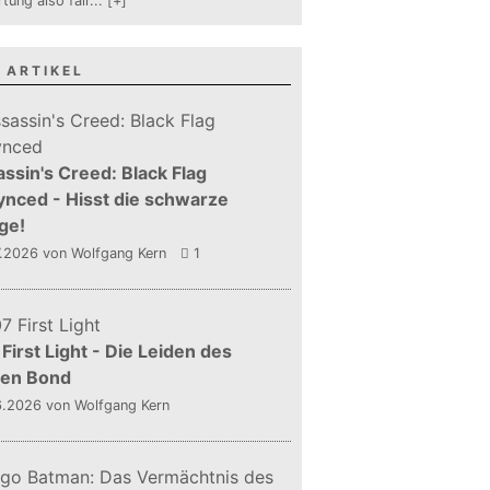
tung also fair
...
[+]
 ARTIKEL
ssin's Creed: Black Flag
nced - Hisst die schwarze
ge!
7.2026
von Wolfgang Kern
1
First Light - Die Leiden des
gen Bond
6.2026
von Wolfgang Kern