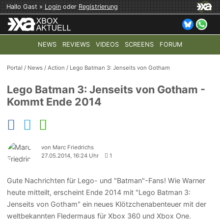
Hallo Gast »
Login
oder
Registrierung
NEWS
REVIEWS
VIDEOS
SCREENS
FORUM
TOP-THEMEN:
COD: MODERN WARFARE 4
HALO: CAMPAI
Portal
/
News
/
Action
/
Lego Batman 3: Jenseits von Gotham
Lego Batman 3: Jenseits von Gotham -
Kommt Ende 2014
von Marc Friedrichs
27.05.2014, 16:24 Uhr
1
Gute Nachrichten für Lego- und "Batman"-Fans! Wie Warner
heute mitteilt, erscheint Ende 2014 mit "Lego Batman 3:
Jenseits von Gotham" ein neues Klötzchenabenteuer mit der
weltbekannten Fledermaus für Xbox 360 und Xbox One.