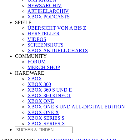
NEWSARCHIV
ARTIKELARCHIV
XBOX PODCASTS
SPIELE
ÜBERSICHT VON A BIS Z
HERSTELLER
VIDEOS
SCREENSHOTS
XBOX AKTUELL CHARTS
COMMUNITY
FORUM
MERCH SHOP
HARDWARE
XBOX
XBOX 360
XBOX 360 S UND E
XBOX 360 KINECT
XBOX ONE
XBOX ONE S UND ALL-DIGITAL EDITION
XBOX ONE X
XBOX SERIES S
XBOX SERIES X