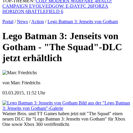
TOP-THEMEN:
COD: MODERN WARFARE 4
HALO:
CAMPAIGN EVOLVED
GOW: E-DAY
FC 26
FORZA
HORIZON 6
BATTLEFIELD 6
Portal
/
News
/
Action
/
Lego Batman 3: Jenseits von Gotham
Lego Batman 3: Jenseits von
Gotham - "The Squad"-DLC
jetzt erhältlich
von Marc Friedrichs
03.03.2015, 11:52 Uhr
Bild aus der "Lego Batman
3: Jenseits von Gotham"-Galerie
Warner Bros. und TT Games haben jetzt mit "The Squad" einen
neuen DLC für "Lego Batman 3: Jenseits von Gotham" für Xbox
One sowie Xbox 360 veröffentlicht.