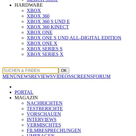
HARDWARE
XBOX
XBOX 360
XBOX 360 S UND E
XBOX 360 KINECT
XBOX ONE
XBOX ONE S UND ALL-DIGITAL EDITION
XBOX ONE X
XBOX SERIES S
XBOX SERIES X
OK
MENÜ
NEWS
REVIEWS
VIDEOS
SCREENS
FORUM
PORTAL
MAGAZIN
NACHRICHTEN
TESTBERICHTE
VORSCHAUEN
INTERVIEWS
VERMISCHTES
FILMBESPRECHUNGEN
UMFRAGEN