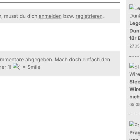
, musst du dich
anmelden
bzw.
registrieren
.
Leg
Dunk
für 
27.0
ommentare abgegeben. Mach doch einfach den
er 1!
Stee
Wire
nich
05.0
Prag