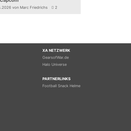
 Capcom
4.2026
von Marc Friedrichs
2
XA NETZWERK
GearsofWar.de
Halo Universe
PARTNERLINKS
Football Snack Helme