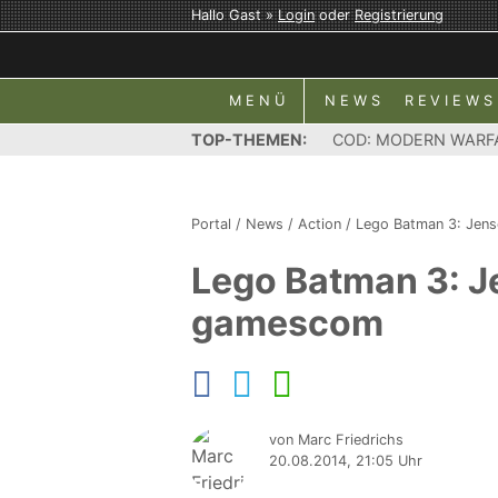
Hallo Gast »
Login
oder
Registrierung
MENÜ
NEWS
REVIEWS
TOP-THEMEN:
COD: MODERN WARF
Portal
/
News
/
Action
/
Lego Batman 3: Jens
Lego Batman 3: Je
gamescom
von Marc Friedrichs
20.08.2014, 21:05 Uhr