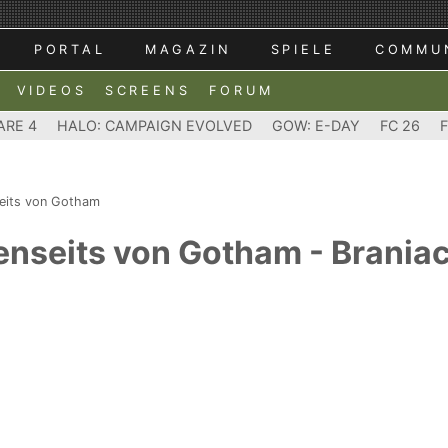
PORTAL
MAGAZIN
SPIELE
COMMU
VIDEOS
SCREENS
FORUM
ARE 4
HALO: CAMPAIGN EVOLVED
GOW: E-DAY
FC 26
eits von Gotham
nseits von Gotham - Braniac