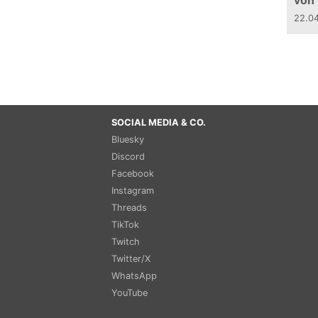
von
22.0
SOCIAL MEDIA & CO.
Bluesky
Discord
Facebook
Instagram
Threads
TikTok
Twitch
Twitter/X
WhatsApp
YouTube