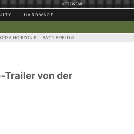
NETZWERK
NITY
HARDWARE
FORZA HORIZON 6
BATTLEFIELD 6
-Trailer von der