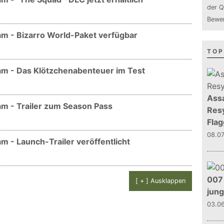
der Q
Bewer
m - Bizarro World-Paket verfügbar
TOP
am - Das Klötzchenabenteuer im Test
Assa
m - Trailer zum Season Pass
Resy
Flag
08.0
m - Launch-Trailer veröffentlicht
007 
[ + ] Ausklappen
jun
03.0