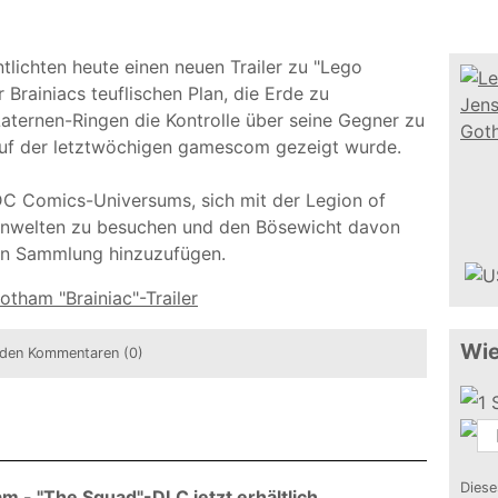
lichten heute einen neuen Trailer zu "Lego
Brainiacs teuflischen Plan, die Erde zu
aternen-Ringen die Kontrolle über seine Gegner zu
auf der letztwöchigen gamescom gezeigt wurde.
DC Comics-Universums, sich mit der Legion of
enwelten zu besuchen und den Bösewicht davon
ren Sammlung hinzuzufügen.
tham "Brainiac"-Trailer
Wie
den Kommentaren (0)
Diese
m - "The Squad"-DLC jetzt erhältlich