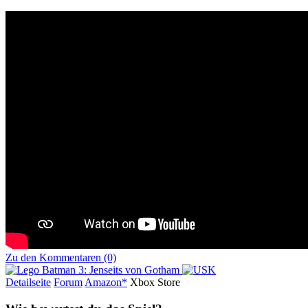
Zu den Kommentaren (0)
Detailseite
Forum
Am
a
z
o
n*
Xbox
Store