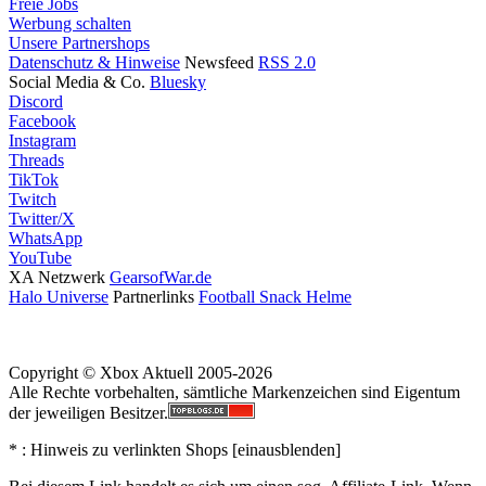
Freie Jobs
Werbung schalten
Unsere Partnershops
Datenschutz & Hinweise
Newsfeed
RSS 2.0
Social Media & Co.
Bluesky
Discord
Facebook
Instagram
Threads
TikTok
Twitch
Twitter/X
WhatsApp
YouTube
XA Netzwerk
GearsofWar.de
Halo Universe
Partnerlinks
Football Snack Helme
Copyright © Xbox Aktuell 2005-2026
Alle Rechte vorbehalten, sämtliche Markenzeichen sind Eigentum
der jeweiligen Besitzer.
* : Hinweis zu verlinkten Shops [
ein
aus
blenden
]