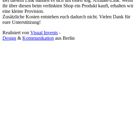
Bei diesem Link handelt es sich um einen sog. Affiliate-Link. Wenn
ihr über diesen beim verlinkten Shop ein Produkt kauft, erhalten wir
eine kleine Provision.
Zusätzliche Kosten entstehen euch dadurch nicht. Vielen Dank für
eure Unterstützung!
Realisiert von
Visual Invents
-
Design
&
Kommunikation
aus
Berlin