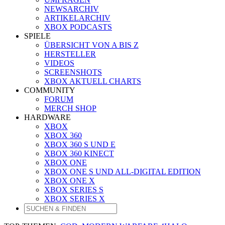
NEWSARCHIV
ARTIKELARCHIV
XBOX PODCASTS
SPIELE
ÜBERSICHT VON A BIS Z
HERSTELLER
VIDEOS
SCREENSHOTS
XBOX AKTUELL CHARTS
COMMUNITY
FORUM
MERCH SHOP
HARDWARE
XBOX
XBOX 360
XBOX 360 S UND E
XBOX 360 KINECT
XBOX ONE
XBOX ONE S UND ALL-DIGITAL EDITION
XBOX ONE X
XBOX SERIES S
XBOX SERIES X