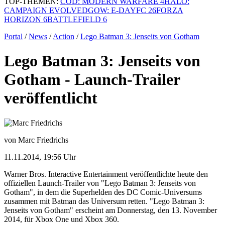
TOP-THEMEN:
COD: MODERN WARFARE 4
HALO:
CAMPAIGN EVOLVED
GOW: E-DAY
FC 26
FORZA
HORIZON 6
BATTLEFIELD 6
Portal
/
News
/
Action
/
Lego Batman 3: Jenseits von Gotham
Lego Batman 3: Jenseits von
Gotham - Launch-Trailer
veröffentlicht
von Marc Friedrichs
11.11.2014, 19:56 Uhr
Warner Bros. Interactive Entertainment veröffentlichte heute den
offiziellen Launch-Trailer von "Lego Batman 3: Jenseits von
Gotham", in dem die Superhelden des DC Comic-Universums
zusammen mit Batman das Universum retten. "Lego Batman 3:
Jenseits von Gotham" erscheint am Donnerstag, den 13. November
2014, für Xbox One und Xbox 360.