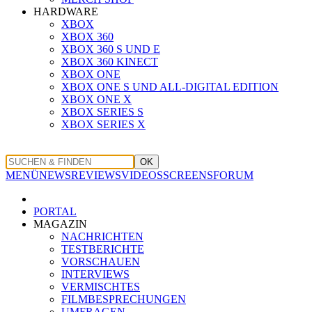
HARDWARE
XBOX
XBOX 360
XBOX 360 S UND E
XBOX 360 KINECT
XBOX ONE
XBOX ONE S UND ALL-DIGITAL EDITION
XBOX ONE X
XBOX SERIES S
XBOX SERIES X
OK
MENÜ
NEWS
REVIEWS
VIDEOS
SCREENS
FORUM
PORTAL
MAGAZIN
NACHRICHTEN
TESTBERICHTE
VORSCHAUEN
INTERVIEWS
VERMISCHTES
FILMBESPRECHUNGEN
UMFRAGEN