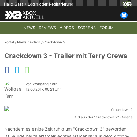
Hallo Gast »
Login
oder
Registrierung
NEWS
REVIEWS
VIDEOS
SCREENS
FORUM
TOP-THEMEN:
COD: MODERN WARFARE 4
HALO: CAMPAI
Portal
/
News
/
Action
/
Crackdown 3
Crackdown 3 - Trailer mit Terry Crews
von Wolfgang Kern
12.06.2017, 00:21 Uhr
Bild aus der "Crackdown 2"-Galerie
Nachdem es einige Zeit ruhig um "Crackdown 3" geworden
ist, wurde heute erstmals echtes Gameplay aus dem Action-