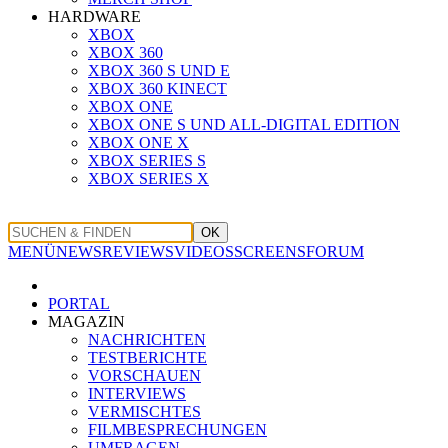
HARDWARE
XBOX
XBOX 360
XBOX 360 S UND E
XBOX 360 KINECT
XBOX ONE
XBOX ONE S UND ALL-DIGITAL EDITION
XBOX ONE X
XBOX SERIES S
XBOX SERIES X
OK
MENÜ
NEWS
REVIEWS
VIDEOS
SCREENS
FORUM
PORTAL
MAGAZIN
NACHRICHTEN
TESTBERICHTE
VORSCHAUEN
INTERVIEWS
VERMISCHTES
FILMBESPRECHUNGEN
UMFRAGEN