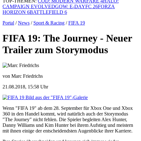
TOP-THEMEN:
COD: MODERN WARFARE 4
HALO:
CAMPAIGN EVOLVED
GOW: E-DAY
FC 26
FORZA
HORIZON 6
BATTLEFIELD 6
Portal
/
News
/
Sport & Racing
/
FIFA 19
FIFA 19: The Journey - Neuer
Trailer zum Storymodus
von Marc Friedrichs
21.08.2018, 15:58 Uhr
Bild aus der "FIFA 19"-Galerie
Wenn "FIFA 19" ab dem 28. September für Xbox One und Xbox
360 in den Handel kommt, wird natürlich auch der Storymodus
"The Journey" nicht fehlen. Die Spieler begleiten Alex Hunter,
Danny Williams und Kim Hunter bei ihrem Aufstieg und meistern
mit ihnen einige der entscheidendsten Augenblicke ihrer Karriere.