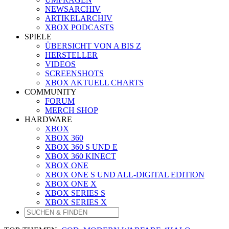
NEWSARCHIV
ARTIKELARCHIV
XBOX PODCASTS
SPIELE
ÜBERSICHT VON A BIS Z
HERSTELLER
VIDEOS
SCREENSHOTS
XBOX AKTUELL CHARTS
COMMUNITY
FORUM
MERCH SHOP
HARDWARE
XBOX
XBOX 360
XBOX 360 S UND E
XBOX 360 KINECT
XBOX ONE
XBOX ONE S UND ALL-DIGITAL EDITION
XBOX ONE X
XBOX SERIES S
XBOX SERIES X