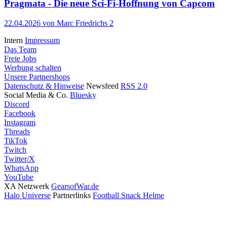
Pragmata - Die neue Sci-Fi-Hoffnung von Capcom
22.04.2026
von Marc Friedrichs
2
Intern
Impressum
Das Team
Freie Jobs
Werbung schalten
Unsere Partnershops
Datenschutz & Hinweise
Newsfeed
RSS 2.0
Social Media & Co.
Bluesky
Discord
Facebook
Instagram
Threads
TikTok
Twitch
Twitter/X
WhatsApp
YouTube
XA Netzwerk
GearsofWar.de
Halo Universe
Partnerlinks
Football Snack Helme