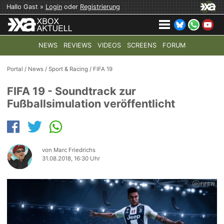
Hallo Gast »
Login
oder
Registrierung
NEWS
REVIEWS
VIDEOS
SCREENS
FORUM
TOP-THEMEN:
COD: MODERN WARFARE 4
HALO: CAMPAI
Portal
/
News
/
Sport & Racing
/
FIFA 19
FIFA 19 - Soundtrack zur
Fußballsimulation veröffentlicht
von Marc Friedrichs
31.08.2018, 16:30 Uhr