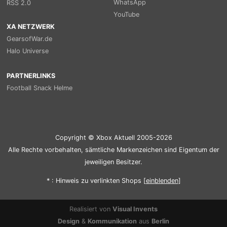
WhatsApp
RSS 2.0
YouTube
XA NETZWERK
GearsofWar.de
Halo Universe
PARTNERLINKS
Football Snack Helme
Copyright © Xbox Aktuell 2005-2026
Alle Rechte vorbehalten, sämtliche Markenzeichen sind Eigentum der
jeweiligen Besitzer.
* : Hinweis zu verlinkten Shops [
ein
blenden
]
Realisiert von
Visual Invents
Design
&
Kommunikation
aus
Berlin