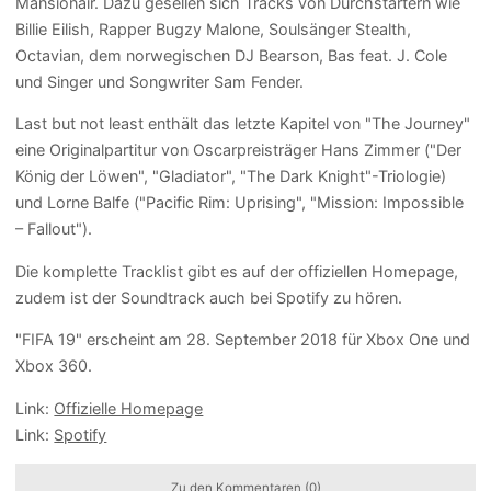
Mansionair. Dazu gesellen sich Tracks von Durchstartern wie
Billie Eilish, Rapper Bugzy Malone, Soulsänger Stealth,
Octavian, dem norwegischen DJ Bearson, Bas feat. J. Cole
und Singer und Songwriter Sam Fender.
Last but not least enthält das letzte Kapitel von "The Journey"
eine Originalpartitur von Oscarpreisträger Hans Zimmer ("Der
König der Löwen", "Gladiator", "The Dark Knight"-Triologie)
und Lorne Balfe ("Pacific Rim: Uprising", "Mission: Impossible
– Fallout").
Die komplette Tracklist gibt es auf der offiziellen Homepage,
zudem ist der Soundtrack auch bei Spotify zu hören.
"FIFA 19" erscheint am 28. September 2018 für Xbox One und
Xbox 360.
Link:
Offizielle Homepage
Link:
Spotify
Zu den Kommentaren (0)