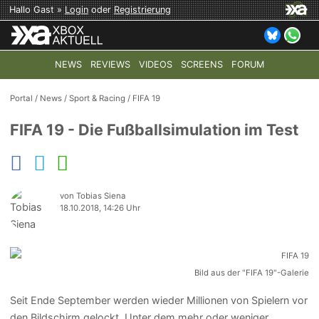
Hallo Gast »
Login
oder
Registrierung
NEWS
REVIEWS
VIDEOS
SCREENS
FORUM
TOP-THEMEN:
COD: MODERN WARFARE 4
HALO: CAMPAI
Portal
/
News
/
Sport & Racing
/
FIFA 19
FIFA 19 - Die Fußballsimulation im Test
von Tobias Siena
18.10.2018, 14:26 Uhr
Bild aus der "FIFA 19"-Galerie
Seit Ende September werden wieder Millionen von Spielern vor
den Bildschirm gelockt. Unter dem mehr oder weniger