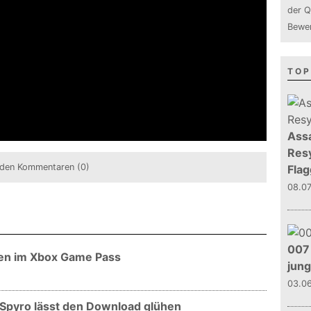
der Q
Bewer
TOP
Assa
Resy
den Kommentaren (0)
Flag
08.0
007 
gen im Xbox Game Pass
jun
03.0
 Spyro lässt den Download glühen