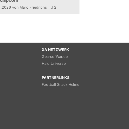
 Capcom
4.2026
von Marc Friedrichs
2
XA NETZWERK
GearsofWar.de
Halo Universe
PARTNERLINKS
Football Snack Helme