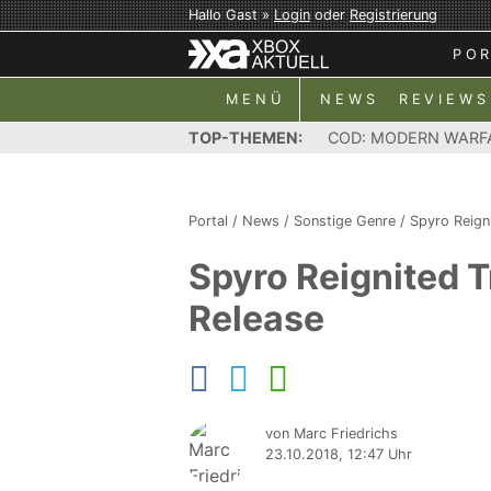
Hallo Gast »
Login
oder
Registrierung
PO
MENÜ
NEWS
REVIEWS
TOP-THEMEN:
COD: MODERN WARF
Portal
/
News
/
Sonstige Genre
/
Spyro Reigni
Spyro Reignited 
Release
von Marc Friedrichs
23.10.2018, 12:47 Uhr