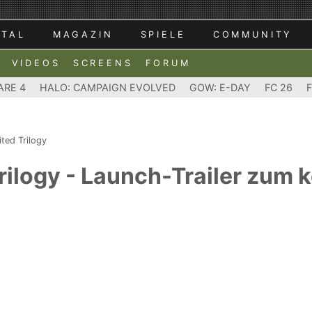
RTAL
MAGAZIN
SPIELE
COMMUNITY
VIDEOS
SCREENS
FORUM
ARE 4
HALO: CAMPAIGN EVOLVED
GOW: E-DAY
FC 26
ted Trilogy
Trilogy - Launch-Trailer zu