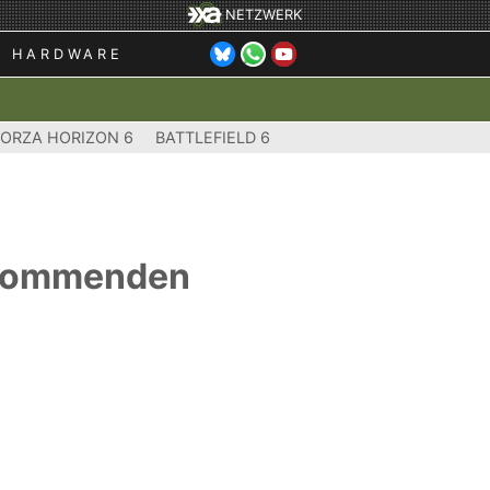
NETZWERK
HARDWARE
FORZA HORIZON 6
BATTLEFIELD 6
m kommenden