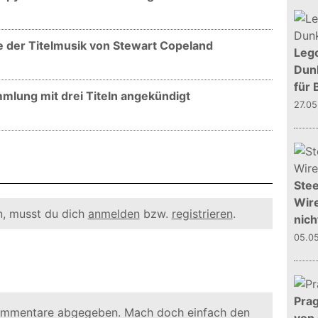
e der Titelmusik von Stewart Copeland
Leg
Dunk
für 
mmlung mit drei Titeln angekündigt
27.0
Stee
Wire
, musst du dich
anmelden
bzw.
registrieren
.
nich
05.0
Prag
ommentare abgegeben. Mach doch einfach den