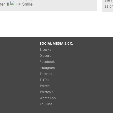
von
er 1!
22.0
SOCIAL MEDIA & CO.
Bluesky
Discord
Facebook
Instagram
Threads
TikTok
Twitch
Twitter/X
WhatsApp
YouTube