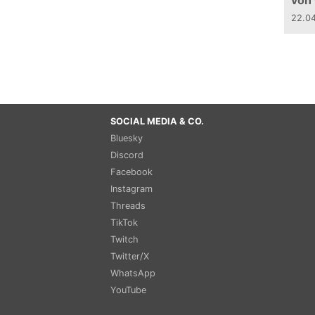
von
22.0
SOCIAL MEDIA & CO.
Bluesky
Discord
Facebook
Instagram
Threads
TikTok
Twitch
Twitter/X
WhatsApp
YouTube