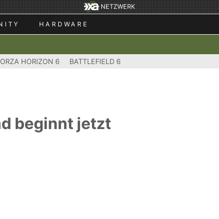
NETZWERK
NITY
HARDWARE
FORZA HORIZON 6
BATTLEFIELD 6
d beginnt jetzt