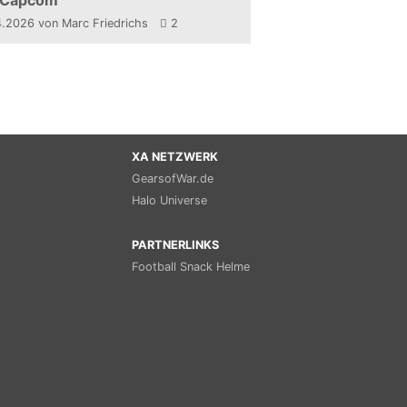
 Capcom
4.2026
von Marc Friedrichs
2
XA NETZWERK
GearsofWar.de
Halo Universe
PARTNERLINKS
Football Snack Helme