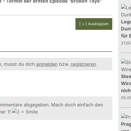
 - Termin der dritten Episode "Broken Toys"
Leg
[ + ] Ausklappen
Dunk
für 
27.0
, musst du dich
anmelden
bzw.
registrieren
.
Stee
Wire
nich
05.0
ommentare abgegeben. Mach doch einfach den
er 1!
Prag