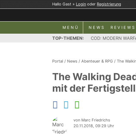
Hallo Gast »
Login
oder
Registrierung
MENÜ
NEWS
REVIEWS
TOP-THEMEN:
COD: MODERN WARF
Portal
/
News
/
Abenteuer & RPG
/
The Walki
The Walking Dead:
mit der Fertigstel
von Marc Friedrichs
20.11.2018, 09:29 Uhr