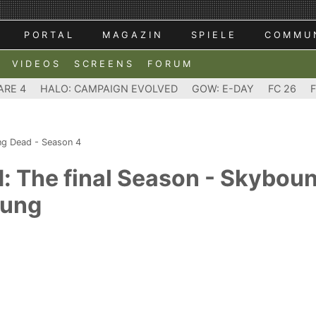
PORTAL
MAGAZIN
SPIELE
COMMU
VIDEOS
SCREENS
FORUM
ARE 4
HALO: CAMPAIGN EVOLVED
GOW: E-DAY
FC 26
ng Dead - Season 4
 The final Season - Skyboun
lung