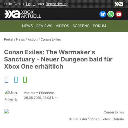
Hallo Gast »
Login
oder
Registrierung
NEWS
REVIEWS
VIDEOS
SCREENS
FORUM
TOP-THEMEN:
COD: MODERN WARFARE 4
HALO: CAMPAI
Portal
/
News
/
Action
/
Conan Exiles
Conan Exiles: The Warmaker's
Sanctuary - Neuer Dungeon bald für
Xbox One erhältlich
von Marc Friedrichs
26.06.2019, 12:03 Uhr
Bild aus der "Conan Exiles"-Galerie