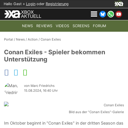
Hallo Gast »
Login
oder
Registrierung
NEWS
REVIEWS
VIDEOS
SCREENS
FORUM
TOP-THEMEN:
COD: MODERN WARFARE 4
HALO: CAMPAI
Portal
/
News
/
Action
/
Conan Exiles
Conan Exiles - Spieler bekommen
Unterstützung
von Marc Friedrichs
15.08.2024, 16:40 Uhr
Bild aus der "Conan Exiles"-Galerie
Im Oktober beginnt in "Conan Exiles" in der dritten Season das