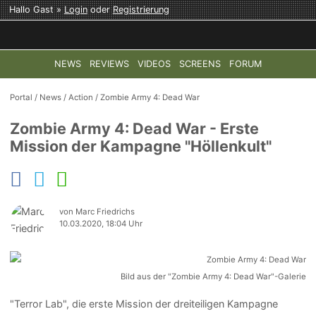
Hallo Gast »
Login
oder
Registrierung
NEWS
REVIEWS
VIDEOS
SCREENS
FORUM
TOP-THEMEN:
COD: MODERN WARFARE 4
HALO: CAMPAI
Portal
/
News
/
Action
/
Zombie Army 4: Dead War
Zombie Army 4: Dead War - Erste
Mission der Kampagne "Höllenkult"
von Marc Friedrichs
10.03.2020, 18:04 Uhr
Bild aus der "Zombie Army 4: Dead War"-Galerie
"Terror Lab", die erste Mission der dreiteiligen Kampagne