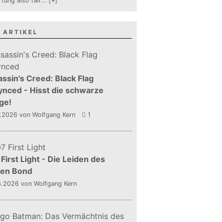
tung also fair
...
[+]
 ARTIKEL
ssin's Creed: Black Flag
nced - Hisst die schwarze
ge!
7.2026
von Wolfgang Kern
1
First Light - Die Leiden des
gen Bond
6.2026
von Wolfgang Kern