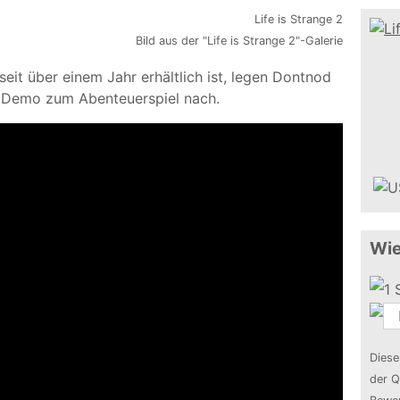
Bild aus der "Life is Strange 2"-Galerie
seit über einem Jahr erhältlich ist, legen Dontnod
re Demo zum Abenteuerspiel nach.
Wie
Diese
der Q