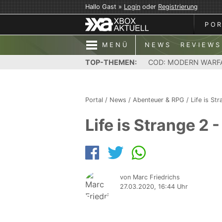
Hallo Gast »
Login
oder
Registrierung
PO
MENÜ
NEWS
REVIEWS
TOP-THEMEN:
COD: MODERN WARF
Portal
/
News
/
Abenteuer & RPG
/
Life is St
Life is Strange 2 
von Marc Friedrichs
27.03.2020, 16:44 Uhr