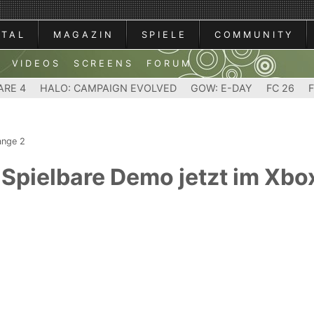
RTAL
MAGAZIN
SPIELE
COMMUNITY
VIDEOS
SCREENS
FORUM
ARE 4
HALO: CAMPAIGN EVOLVED
GOW: E-DAY
FC 26
range 2
- Spielbare Demo jetzt im Xbo