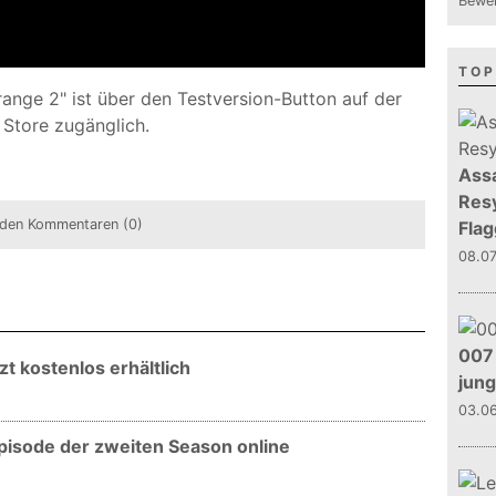
Bewer
TOP
range 2" ist über den Testversion-Button auf der
 Store zugänglich.
Assa
Resy
den Kommentaren (0)
Flag
08.0
007 
tzt kostenlos erhältlich
jun
03.0
 Episode der zweiten Season online