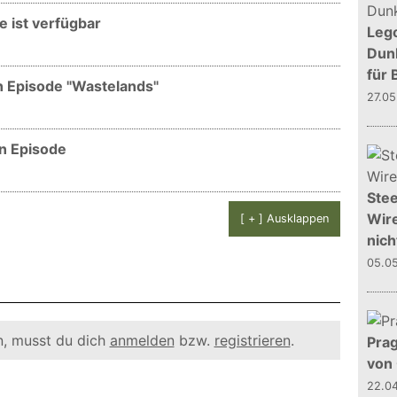
de ist verfügbar
Leg
Dunk
für 
ten Episode "Wastelands"
27.0
en Episode
Stee
Wire
[ + ] Ausklappen
nich
05.0
, musst du dich
anmelden
bzw.
registrieren
.
Prag
von
22.0