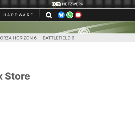
NETZWERK
HARDWARE
FORZA HORIZON 6
BATTLEFIELD 6
x Store