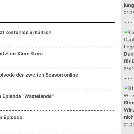
jun
03.0
tzt kostenlos erhältlich
Leg
jetzt im Xbox Store
Dunk
für 
27.0
 Episode der zweiten Season online
ten Episode "Wastelands"
Stee
Wire
nich
en Episode
05.0