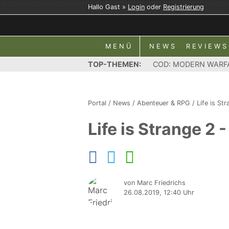
Hallo Gast »
Login
oder
Registrierung
MENÜ
NEWS
REVIEWS
TOP-THEMEN:
COD: MODERN WARF
Portal
/
News
/
Abenteuer & RPG
/
Life is St
Life is Strange 2 
von Marc Friedrichs
26.08.2019, 12:40 Uhr