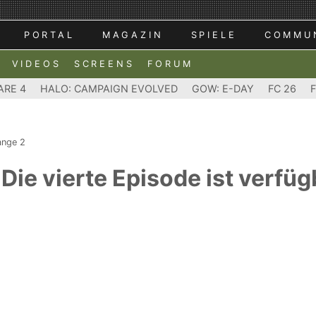
PORTAL
MAGAZIN
SPIELE
COMMU
VIDEOS
SCREENS
FORUM
ARE 4
HALO: CAMPAIGN EVOLVED
GOW: E-DAY
FC 26
range 2
- Die vierte Episode ist verfü