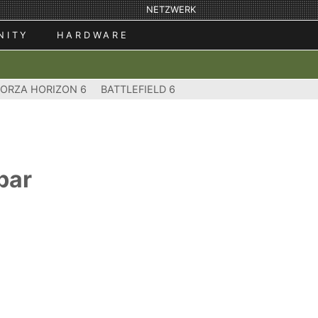
NETZWERK
NITY
HARDWARE
FORZA HORIZON 6
BATTLEFIELD 6
gbar