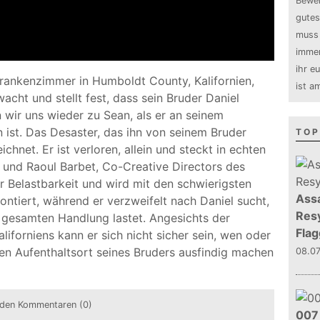
Bewer
gutes
muss 
immer
ihr e
Krankenzimmer in Humboldt County, Kalifornien,
ist a
acht und stellt fest, dass sein Bruder Daniel
n wir uns wieder zu Sean, als er an seinem
ist. Das Desaster, das ihn von seinem Bruder
TOP
ichnet. Er ist verloren, allein und steckt in echten
 und Raoul Barbet, Co-Creative Directors des
er Belastbarkeit und wird mit den schwierigsten
Assa
ntiert, während er verzweifelt nach Daniel sucht,
Resy
gesamten Handlung lastet. Angesichts der
Flag
iforniens kann er sich nicht sicher sein, wen oder
den Aufenthaltsort seines Bruders ausfindig machen
08.0
den Kommentaren (0)
007 