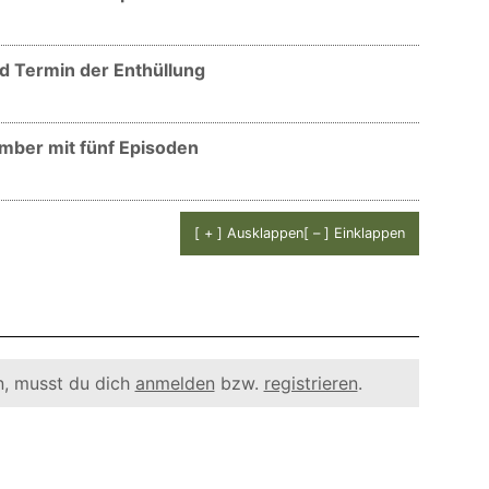
nd Termin der Enthüllung
tember mit fünf Episoden
[ + ] Ausklappen
[ – ] Einklappen
, musst du dich
anmelden
bzw.
registrieren
.