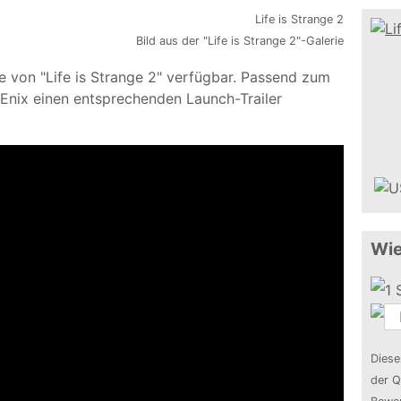
Bild aus der "Life is Strange 2"-Galerie
ode von "Life is Strange 2" verfügbar. Passend zum
nix einen entsprechenden Launch-Trailer
Wie
Diese
der Q