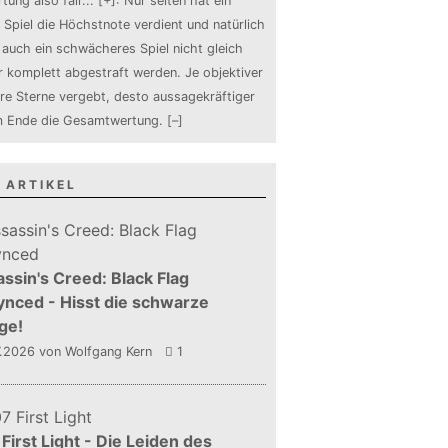
tung also fair
...
[+]
: Nur selten hat ein
 Spiel die Höchstnote verdient und natürlich
auch ein schwächeres Spiel nicht gleich
 komplett abgestraft werden. Je objektiver
ure Sterne vergebt, desto aussagekräftiger
m Ende die Gesamtwertung.
[–]
 ARTIKEL
ssin's Creed: Black Flag
nced - Hisst die schwarze
ge!
7.2026
von Wolfgang Kern
1
First Light - Die Leiden des