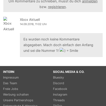
Um Kommentare zu schreiben, musst du dich
anmelden
bzw.
registrieren
.
Xbox Aktuell
14.09.2018, 11:02 Uhr
Es wurden noch keine Kommentare
abgegeben. Mach doch einfach den Anfang
und sei die Nummer 1!
INTERN
SOCIAL MEDIA & CO.
Impressum
Bluesky
Das Team
Discord
Freie Jobs
Facebook
Werbung schalten
Instagram
Unsere Partnershops
Threads
Datenschutz & Hinweise
TikTok