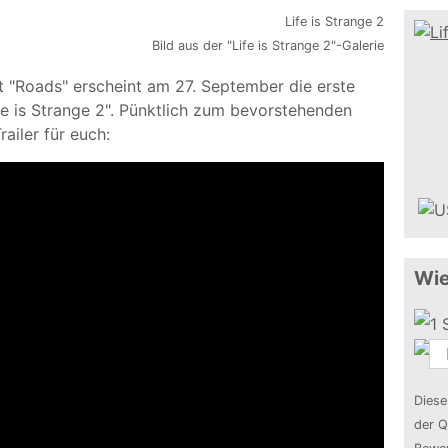
Bild aus der "Life is Strange 2"-Galerie
t "Roads" erscheint am 27. September die erste
fe is Strange 2". Pünktlich zum bevorstehenden
ailer für euch:
Wie
Diese
der Q