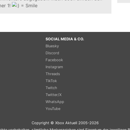
er 1!
SOCIAL MEDIA & CO.
Bluesky
Discord
Facebook
Instagram
Threads
TikTok
Twitch
Twitter/X
WhatsApp
YouTube
Copyright © Xbox Aktuell 2005-2026
chte vorbehalten, sämtliche Markenzeichen sind Eigentum der jeweiligen B