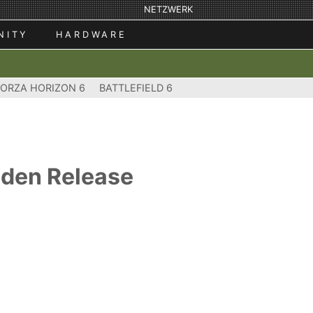
NETZWERK
NITY
HARDWARE
FORZA HORIZON 6
BATTLEFIELD 6
nden Release