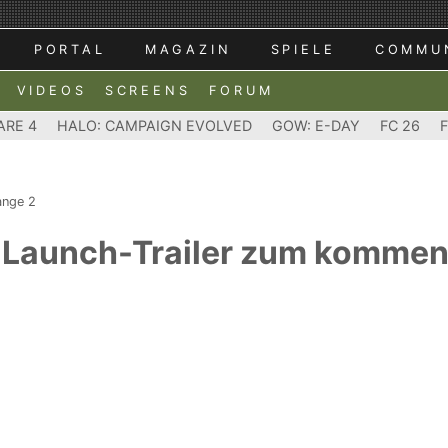
PORTAL
MAGAZIN
SPIELE
COMMU
VIDEOS
SCREENS
FORUM
ARE 4
HALO: CAMPAIGN EVOLVED
GOW: E-DAY
FC 26
range 2
2 - Launch-Trailer zum komme