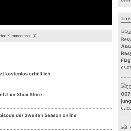
Bewer
TOP
den Kommentaren (0)
Assa
Resy
Flag
08.0
tzt kostenlos erhältlich
007 
jetzt im Xbox Store
jun
03.0
 Episode der zweiten Season online