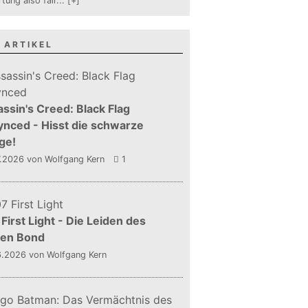
tung also fair
...
[+]
 ARTIKEL
ssin's Creed: Black Flag
nced - Hisst die schwarze
ge!
7.2026
von Wolfgang Kern
1
First Light - Die Leiden des
gen Bond
6.2026
von Wolfgang Kern