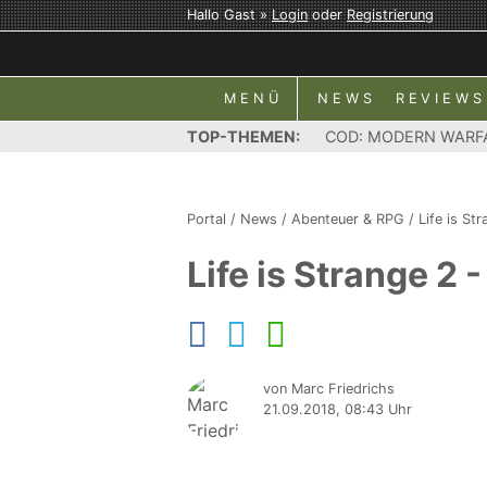
Hallo Gast »
Login
oder
Registrierung
MENÜ
NEWS
REVIEWS
TOP-THEMEN:
COD: MODERN WARF
Portal
/
News
/
Abenteuer & RPG
/
Life is St
Life is Strange 
von Marc Friedrichs
21.09.2018, 08:43 Uhr