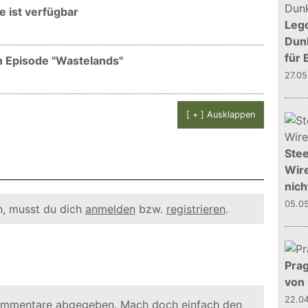
de ist verfügbar
Leg
Dunk
für 
ten Episode "Wastelands"
27.0
[ + ] Ausklappen
Stee
Wire
nich
05.0
, musst du dich
anmelden
bzw.
registrieren
.
Prag
von
22.0
ommentare abgegeben. Mach doch einfach den