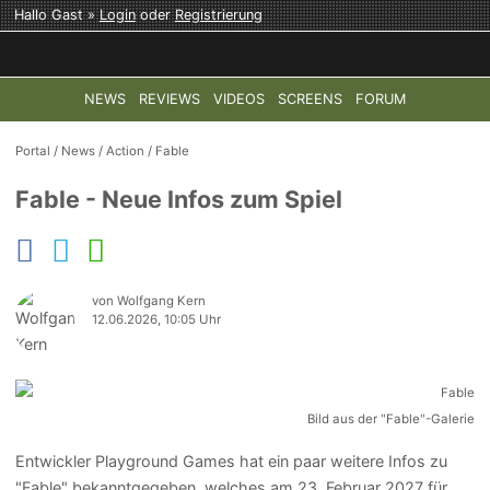
Hallo Gast »
Login
oder
Registrierung
NEWS
REVIEWS
VIDEOS
SCREENS
FORUM
TOP-THEMEN:
COD: MODERN WARFARE 4
HALO: CAMPAI
Portal
/
News
/
Action
/
Fable
Fable - Neue Infos zum Spiel
von Wolfgang Kern
12.06.2026, 10:05 Uhr
Bild aus der "Fable"-Galerie
Entwickler Playground Games hat ein paar weitere Infos zu
"Fable" bekanntgegeben, welches am 23. Februar 2027 für