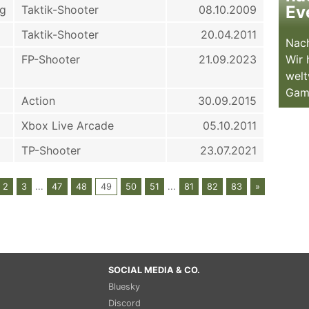
Ev
ng
Taktik-Shooter
08.10.2009
Taktik-Shooter
20.04.2011
Nach
FP-Shooter
21.09.2023
Wir 
welt
Gam
Action
30.09.2015
Xbox Live Arcade
05.10.2011
TP-Shooter
23.07.2021
2
3
...
47
48
49
50
51
...
81
82
83
»
SOCIAL MEDIA & CO.
Bluesky
Discord