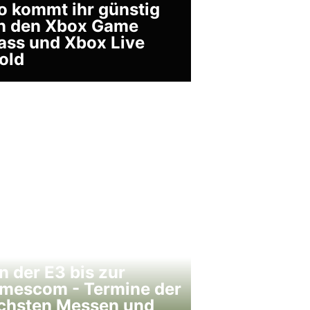
o kommt ihr günstig
n den Xbox Game
ass und Xbox Live
old
n der E3 bis zur
mescom - Termine der
chsten Messen und