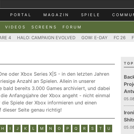
PORTAL
MAGAZIN
SPIELE
COMMU
VIDEOS
SCREENS
FORUM
ARE 4
HALO: CAMPAIGN EVOLVED
GOW: E-DAY
FC 26
TOP
ne oder Xbox Series X|S - in den letzten Jahren
Bac
iesige Anzahl an Spielen. Allein in unserer
Proj
e bald bereits 3.000 Games archiviert, und dabei
Ant
 die Anfangsjahre der Xbox angeht - nicht einmal
05.08
r die Spiele der Xbox informieren und einen
dieser Seite genau richtig!
Iron
Shit
05.08
H
I
J
K
L
M
N
O
P
Q
R
S
T
U