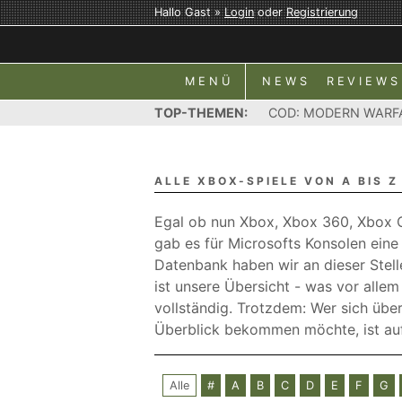
Hallo Gast »
Login
oder
Registrierung
MENÜ
NEWS
REVIEWS
TOP-THEMEN:
COD: MODERN WARF
ALLE XBOX-SPIELE VON A BIS Z
Egal ob nun Xbox, Xbox 360, Xbox O
gab es für Microsofts Konsolen eine r
Datenbank haben wir an dieser Stell
ist unsere Übersicht - was vor allem
vollständig. Trotzdem: Wer sich übe
Überblick bekommen möchte, ist auf 
Alle
#
A
B
C
D
E
F
G