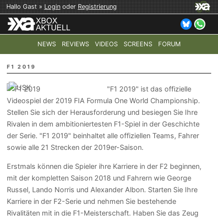
Hallo Gast »
Login
oder
Registrierung
NEWS
REVIEWS
VIDEOS
SCREENS
FORUM
TOP-THEMEN:
COD: MODERN WARFARE 4
HALO: CAMPAI
F1 2019
"F1 2019" ist das offizielle
Videospiel der 2019 FIA Formula One World Championship.
Stellen Sie sich der Herausforderung und besiegen Sie Ihre
Rivalen in dem ambitioniertesten F1-Spiel in der Geschichte
der Serie. "F1 2019" beinhaltet alle offiziellen Teams, Fahrer
sowie alle 21 Strecken der 2019er-Saison.
Erstmals können die Spieler ihre Karriere in der F2 beginnen,
mit der kompletten Saison 2018 und Fahrern wie George
Russel, Lando Norris und Alexander Albon. Starten Sie Ihre
Karriere in der F2-Serie und nehmen Sie bestehende
Rivalitäten mit in die F1-Meisterschaft. Haben Sie das Zeug