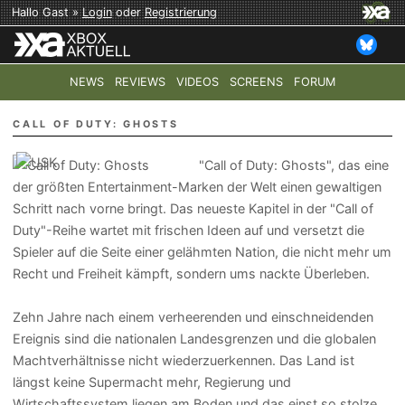
Hallo Gast »
Login
oder
Registrierung
NEWS
REVIEWS
VIDEOS
SCREENS
FORUM
TOP-THEMEN:
COD: MODERN WARFARE 4
HALO: CAMPAI
CALL OF DUTY: GHOSTS
"Call of Duty: Ghosts", das eine
der größten Entertainment-Marken der Welt einen gewaltigen
Schritt nach vorne bringt. Das neueste Kapitel in der "Call of
Duty"-Reihe wartet mit frischen Ideen auf und versetzt die
Spieler auf die Seite einer gelähmten Nation, die nicht mehr um
Recht und Freiheit kämpft, sondern ums nackte Überleben.
Zehn Jahre nach einem verheerenden und einschneidenden
Ereignis sind die nationalen Landesgrenzen und die globalen
Machtverhältnisse nicht wiederzuerkennen. Das Land ist
längst keine Supermacht mehr, Regierung und
Wirtschaftssystem liegen am Boden und das einst so stolze