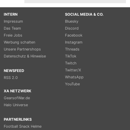
INTERN
SOCIAL MEDIA & CO.
Impressum
Bluesky
Das Team
Discord
Freie Jobs
Facebook
Werbung schalten
Instagram
Unsere Partnershops
Threads
Datenschutz & Hinweise
TikTok
Twitch
Twitter/X
NEWSFEED
WhatsApp
RSS 2.0
YouTube
XA NETZWERK
GearsofWar.de
Halo Universe
PARTNERLINKS
Football Snack Helme