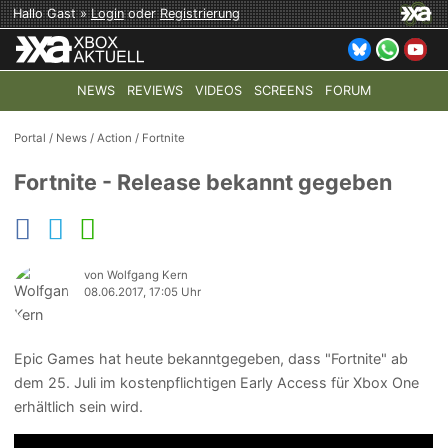
Hallo Gast »
Login
oder
Registrierung
NEWS
REVIEWS
VIDEOS
SCREENS
FORUM
TOP-THEMEN:
COD: MODERN WARFARE 4
HALO: CAMPAI
Portal
/
News
/
Action
/
Fortnite
Fortnite - Release bekannt gegeben
von Wolfgang Kern
08.06.2017, 17:05 Uhr
Epic Games hat heute bekanntgegeben, dass "Fortnite" ab
dem 25. Juli im kostenpflichtigen Early Access für Xbox One
erhältlich sein wird.