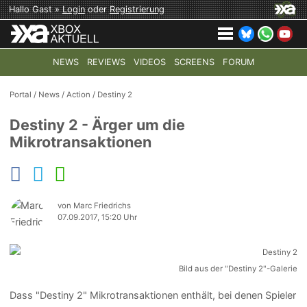
Hallo Gast »
Login
oder
Registrierung
NEWS
REVIEWS
VIDEOS
SCREENS
FORUM
TOP-THEMEN:
COD: MODERN WARFARE 4
HALO: CAMPAI
Portal
/
News
/
Action
/
Destiny 2
Destiny 2 - Ärger um die
Mikrotransaktionen
von Marc Friedrichs
07.09.2017, 15:20 Uhr
Bild aus der "Destiny 2"-Galerie
Dass "Destiny 2" Mikrotransaktionen enthält, bei denen Spieler