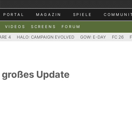
PORTAL
MAGAZIN
SPIELE
COMMUNI
VIDEOS
SCREENS
FORUM
ARE 4
HALO: CAMPAIGN EVOLVED
GOW: E-DAY
FC 26
s großes Update