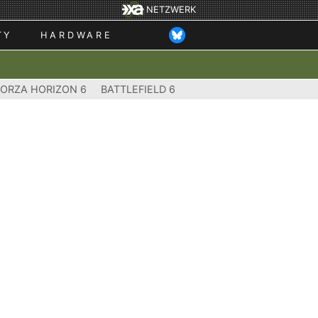
NETZWERK
TY
HARDWARE
FORZA HORIZON 6
BATTLEFIELD 6