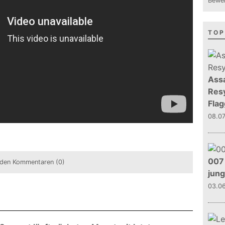
Bewer
TOP
Assa
Resy
Flag
08.0
007 
den Kommentaren (0)
jun
03.0