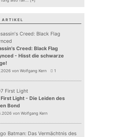
tung also fair
...
[+]
 ARTIKEL
ssin's Creed: Black Flag
nced - Hisst die schwarze
ge!
7.2026
von Wolfgang Kern
1
First Light - Die Leiden des
gen Bond
6.2026
von Wolfgang Kern