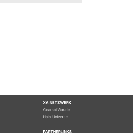
XA NETZWERK
GearsofWar.de
Halo Universe
PARTNERLINKS