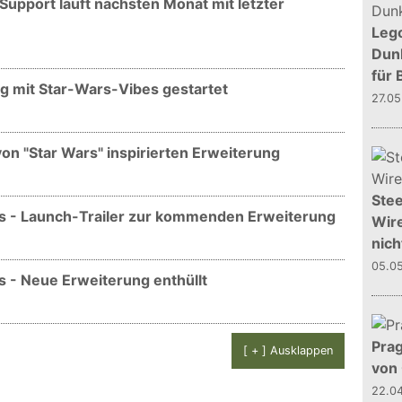
Support läuft nächsten Monat mit letzter
Leg
Dunk
für 
g mit Star-Wars-Vibes gestartet
27.0
on "Star Wars" inspirierten Erweiterung
Stee
ls - Launch-Trailer zur kommenden Erweiterung
Wire
nich
05.0
s - Neue Erweiterung enthüllt
Prag
[ + ] Ausklappen
von
22.0