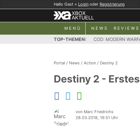
Hallo Gast »
Login
oder
Registrierung
MENÜ
NEWS
REVIEWS
TOP-THEMEN:
COD: MODERN WARF
Portal
/
News
/
Action
/
Destiny 2
Destiny 2 - Erste
von Marc Friedrichs
28.03.2018, 16:51 Uhr