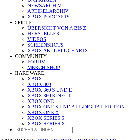
NEWSARCHIV
ARTIKELARCHIV
XBOX PODCASTS
SPIELE
ÜBERSICHT VON A BIS Z
HERSTELLER
VIDEOS
SCREENSHOTS
XBOX AKTUELL CHARTS
COMMUNITY
FORUM
MERCH SHOP
HARDWARE
XBOX
XBOX 360
XBOX 360 S UND E
XBOX 360 KINECT
XBOX ONE
XBOX ONE S UND ALL-DIGITAL EDITION
XBOX ONE X
XBOX SERIES S
XBOX SERIES X