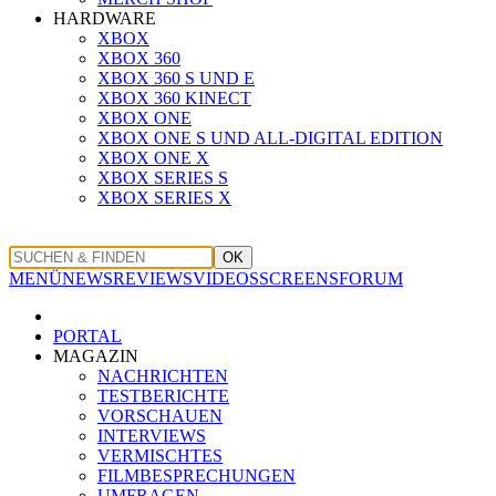
HARDWARE
XBOX
XBOX 360
XBOX 360 S UND E
XBOX 360 KINECT
XBOX ONE
XBOX ONE S UND ALL-DIGITAL EDITION
XBOX ONE X
XBOX SERIES S
XBOX SERIES X
OK
MENÜ
NEWS
REVIEWS
VIDEOS
SCREENS
FORUM
PORTAL
MAGAZIN
NACHRICHTEN
TESTBERICHTE
VORSCHAUEN
INTERVIEWS
VERMISCHTES
FILMBESPRECHUNGEN
UMFRAGEN