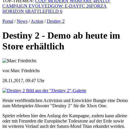
TOP-THEMEN:
COD: MODERN WARFARE 4
HALO:
CAMPAIGN EVOLVED
GOW: E-DAY
FC 26
FORZA
HORIZON 6
BATTLEFIELD 6
Portal
/
News
/
Action
/
Destiny 2
Destiny 2 - Demo ab heute im
Store erhältlich
von Marc Friedrichs
28.11.2017, 09:47 Uhr
Bild aus der "Destiny 2"-Galerie
Heute veröffentlichen Activision und Entwickler Bungie eine Demo
zum Mehrspieler-Shooter "Destiny 2" für die Xbox One.
Spieler erleben hier den Anfang der Kampagne, zudem kann alleine
oder mit Freunden die Europäische Todeszone auf der Erde sowie
im weiteren Verlauf auch der Saturn-Mond Titan erkundet werden.