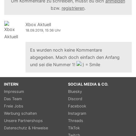
Um Kommentare zu schreiben, musst du dich
anmelden
bzw.
registrieren
.
Xbox Aktuell
18.09.2019, 15:36 Uhr
Es wurden noch keine Kommentare
abgegeben. Mach doch einfach den Anfang
und sei die Nummer 1!
INTERN
SOCIAL MEDIA & CO.
Impressum
Bluesky
Das Team
Discord
Freie Jobs
Facebook
Werbung schalten
Instagram
Unsere Partnershops
Threads
Datenschutz & Hinweise
TikTok
Twitch