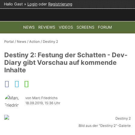
Hallo Gast »
Login
oder
Registrierung
NEWS
REVIEWS
VIDEOS
SCREENS
FORUM
TOP-THEMEN:
COD: MODERN WARFARE 4
HALO: CAMPAI
Portal
/
News
/
Action
/
Destiny 2
Destiny 2: Festung der Schatten - Dev-
Diary gibt Vorschau auf kommende
Inhalte
von Marc Friedrichs
18.09.2019, 15:36 Uhr
Bild aus der "Destiny 2"-Galerie