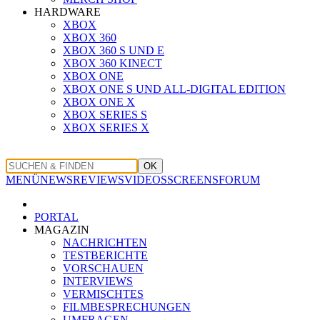
HARDWARE
XBOX
XBOX 360
XBOX 360 S UND E
XBOX 360 KINECT
XBOX ONE
XBOX ONE S UND ALL-DIGITAL EDITION
XBOX ONE X
XBOX SERIES S
XBOX SERIES X
OK
MENÜ
NEWS
REVIEWS
VIDEOS
SCREENS
FORUM
PORTAL
MAGAZIN
NACHRICHTEN
TESTBERICHTE
VORSCHAUEN
INTERVIEWS
VERMISCHTES
FILMBESPRECHUNGEN
UMFRAGEN