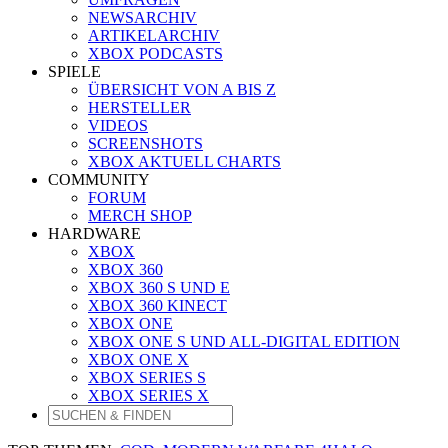
NEWSARCHIV
ARTIKELARCHIV
XBOX PODCASTS
SPIELE
ÜBERSICHT VON A BIS Z
HERSTELLER
VIDEOS
SCREENSHOTS
XBOX AKTUELL CHARTS
COMMUNITY
FORUM
MERCH SHOP
HARDWARE
XBOX
XBOX 360
XBOX 360 S UND E
XBOX 360 KINECT
XBOX ONE
XBOX ONE S UND ALL-DIGITAL EDITION
XBOX ONE X
XBOX SERIES S
XBOX SERIES X