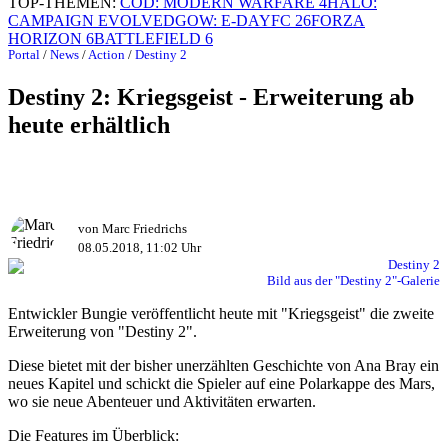
TOP-THEMEN:
COD: MODERN WARFARE 4
HALO:
CAMPAIGN EVOLVED
GOW: E-DAY
FC 26
FORZA
HORIZON 6
BATTLEFIELD 6
Portal
/
News
/
Action
/
Destiny 2
Destiny 2: Kriegsgeist - Erweiterung ab
heute erhältlich
von Marc Friedrichs
08.05.2018, 11:02 Uhr
Bild aus der "Destiny 2"-Galerie
Entwickler Bungie veröffentlicht heute mit "Kriegsgeist" die zweite
Erweiterung von "Destiny 2".
Diese bietet mit der bisher unerzählten Geschichte von Ana Bray ein
neues Kapitel und schickt die Spieler auf eine Polarkappe des Mars,
wo sie neue Abenteuer und Aktivitäten erwarten.
Die Features im Überblick: