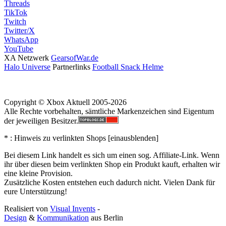
Threads
TikTok
Twitch
Twitter/X
WhatsApp
YouTube
XA Netzwerk
GearsofWar.de
Halo Universe
Partnerlinks
Football Snack Helme
Copyright © Xbox Aktuell 2005-2026
Alle Rechte vorbehalten, sämtliche Markenzeichen sind Eigentum
der jeweiligen Besitzer.
* : Hinweis zu verlinkten Shops [
ein
aus
blenden
]
Bei diesem Link handelt es sich um einen sog. Affiliate-Link. Wenn
ihr über diesen beim verlinkten Shop ein Produkt kauft, erhalten wir
eine kleine Provision.
Zusätzliche Kosten entstehen euch dadurch nicht. Vielen Dank für
eure Unterstützung!
Realisiert von
Visual Invents
-
Design
&
Kommunikation
aus
Berlin