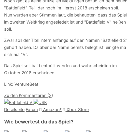
Noch gibt es keine offiziellen Meldungen bezüglich dem neuen
"Battlefield"-Teil, der noch im Herbst 2018 erscheinen soll.
Nun wurden aber Stimmen laut, die behaupten, dass das Spiel
im zweiten Weltkrieg angesiedelt ist und "Battlefield V" heißen
soll.
Zwar soll der Titel intern anfangs auf den Namen "Battlefield 2"
gehört haben. Da aber der Name bereits belegt ist, einigte ma
sich auf "V".
Das Spiel soll bald enthüllt werden und wahrscheinlich im
Oktober 2018 erscheinen.
Link:
VentureBeat
Zu den Kommentaren (3)
Detailseite
Forum
Am
a
z
o
n*
Xbox
Store
Wie bewertest du das Spiel?