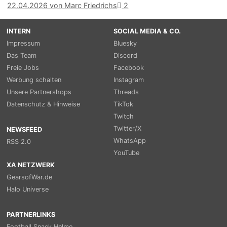
22.04.2026
von Marc Friedrichs
2
INTERN
SOCIAL MEDIA & CO.
Impressum
Bluesky
Das Team
Discord
Freie Jobs
Facebook
Werbung schalten
Instagram
Unsere Partnershops
Threads
Datenschutz & Hinweise
TikTok
Twitch
Twitter/X
NEWSFEED
WhatsApp
RSS 2.0
YouTube
XA NETZWERK
GearsofWar.de
Halo Universe
PARTNERLINKS
Football Snack Helme