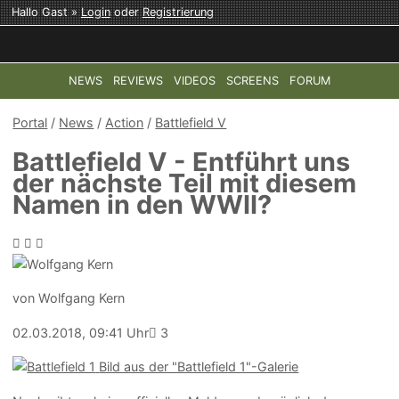
Hallo Gast »
Login
oder
Registrierung
NEWS
REVIEWS
VIDEOS
SCREENS
FORUM
TOP-THEMEN:
COD: MODERN WARFARE 4
HALO: CAMPAI
Portal
/
News
/
Action
/
Battlefield V
Battlefield V - Entführt uns
der nächste Teil mit diesem
Namen in den WWII?
von Wolfgang Kern
02.03.2018, 09:41 Uhr
3
Bild aus der "Battlefield 1"-Galerie