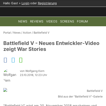
Hallo Gast »
Login
oder
Registrierung
NEWS
REVIEWS
VIDEOS
SCREENS
FORUM
TOP-THEMEN:
COD: MODERN WARFARE 4
HALO: CAMPAI
Portal
/
News
/
Action
/
Battlefield V
Battlefield V - Neues Entwickler-Video
zeigt War Stories
von Wolfgang Kern
23.10.2018, 12:23 Uhr
Bild aus der "Battlefield V"-Galerie
"Battlefield V" wird am 20. November 2018 erscheinen und