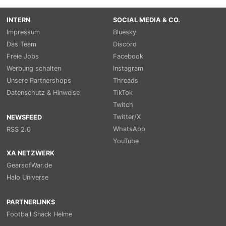
INTERN
SOCIAL MEDIA & CO.
Impressum
Bluesky
Das Team
Discord
Freie Jobs
Facebook
Werbung schalten
Instagram
Unsere Partnershops
Threads
Datenschutz & Hinweise
TikTok
Twitch
Twitter/X
NEWSFEED
WhatsApp
RSS 2.0
YouTube
XA NETZWERK
GearsofWar.de
Halo Universe
PARTNERLINKS
Football Snack Helme