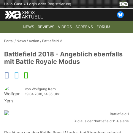
Hallo Gast »
Login
oder
Registrierung
NEWS
REVIEWS
VIDEOS
SCREENS
FORUM
TOP-THEMEN:
COD: MODERN WARFARE 4
HALO: CAMPAI
Portal
/
News
/
Action
/
Battlefield V
Battlefield 2018 - Angeblich ebenfalls
mit Battle Royale Modus
von Wolfgang Kern
19.04.2018, 14:35 Uhr
Bild aus der "Battlefield 1"-Galerie
Der Hype um den Battle Royal Modus bei Shootern scheint