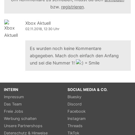
bzw.
registrieren
.
Xbox Aktuell
02.11.2018, 12:30 Uhr
Es wurden noch keine Kommentare
abgegeben. Mach doch einfach den Anfang
und sei die Nummer 1!
INTERN
SOCIAL MEDIA & CO.
Impressum
Bluesky
Das Team
Discord
Freie Jobs
Facebook
Werbung schalten
Instagram
Unsere Partnershops
Threads
Datenschutz & Hinweise
TikTok