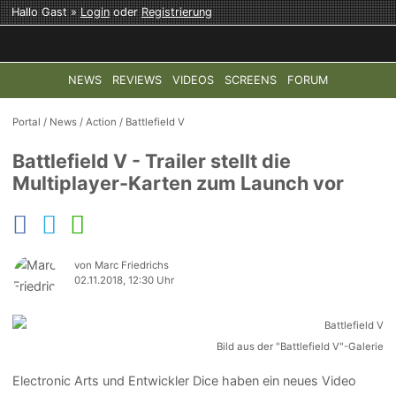
Hallo Gast »
Login
oder
Registrierung
NEWS
REVIEWS
VIDEOS
SCREENS
FORUM
TOP-THEMEN:
COD: MODERN WARFARE 4
HALO: CAMPAI
Portal
/
News
/
Action
/
Battlefield V
Battlefield V - Trailer stellt die
Multiplayer-Karten zum Launch vor
von Marc Friedrichs
02.11.2018, 12:30 Uhr
Bild aus der "Battlefield V"-Galerie
Electronic Arts und Entwickler Dice haben ein neues Video