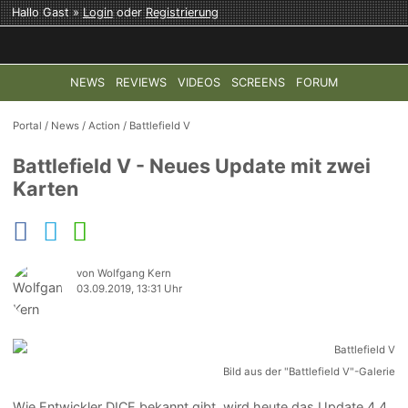
Hallo Gast »
Login
oder
Registrierung
NEWS
REVIEWS
VIDEOS
SCREENS
FORUM
TOP-THEMEN:
COD: MODERN WARFARE 4
HALO: CAMPAI
Portal
/
News
/
Action
/
Battlefield V
Battlefield V - Neues Update mit zwei
Karten
von Wolfgang Kern
03.09.2019, 13:31 Uhr
Bild aus der "Battlefield V"-Galerie
Wie Entwickler DICE bekannt gibt, wird heute das Update 4.4