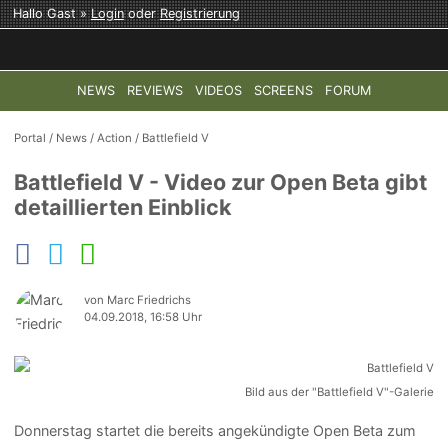
Hallo Gast »
Login
oder
Registrierung
NEWS
REVIEWS
VIDEOS
SCREENS
FORUM
TOP-THEMEN:
COD: MODERN WARFARE 4
HALO: CAMPAI
Portal
/
News
/
Action
/
Battlefield V
Battlefield V - Video zur Open Beta gibt
detaillierten Einblick
von Marc Friedrichs
04.09.2018, 16:58 Uhr
Bild aus der "Battlefield V"-Galerie
Donnerstag startet die bereits angekündigte Open Beta zum