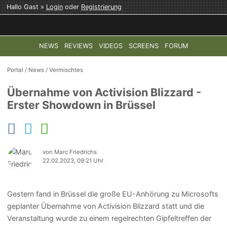
Hallo Gast »
Login
oder
Registrierung
NEWS
REVIEWS
VIDEOS
SCREENS
FORUM
TOP-THEMEN:
COD: MODERN WARFARE 4
HALO: CAMPAI
Portal
/
News
/
Vermischtes
Übernahme von Activision Blizzard -
Erster Showdown in Brüssel
von Marc Friedrichs
22.02.2023, 09:21 Uhr
Gestern fand in Brüssel die große EU-Anhörung zu Microsofts
geplanter Übernahme von Activision Blizzard statt und die
Veranstaltung wurde zu einem regelrechten Gipfeltreffen der