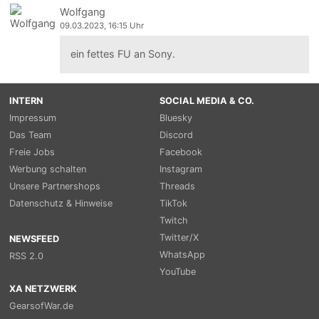
Wolfgang
09.03.2023, 16:15 Uhr
ein fettes FU an Sony.
INTERN
SOCIAL MEDIA & CO.
Impressum
Bluesky
Das Team
Discord
Freie Jobs
Facebook
Werbung schalten
Instagram
Unsere Partnershops
Threads
Datenschutz & Hinweise
TikTok
Twitch
Twitter/X
NEWSFEED
WhatsApp
RSS 2.0
YouTube
XA NETZWERK
GearsofWar.de