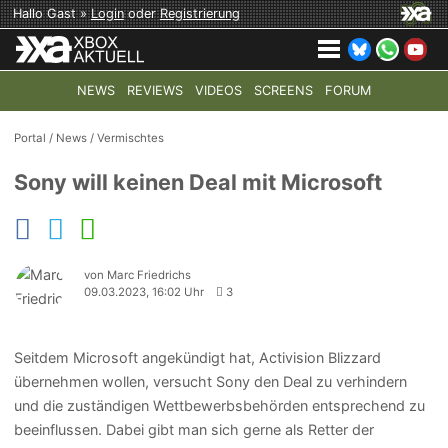
Hallo Gast »
Login
oder
Registrierung
NEWS
REVIEWS
VIDEOS
SCREENS
FORUM
TOP-THEMEN:
COD: MODERN WARFARE 4
HALO: CAMPAI
Portal
/
News
/
Vermischtes
Sony will keinen Deal mit Microsoft
von Marc Friedrichs
09.03.2023, 16:02 Uhr
3
Seitdem Microsoft angekündigt hat, Activision Blizzard
übernehmen wollen, versucht Sony den Deal zu verhindern
und die zuständigen Wettbewerbsbehörden entsprechend zu
beeinflussen. Dabei gibt man sich gerne als Retter der