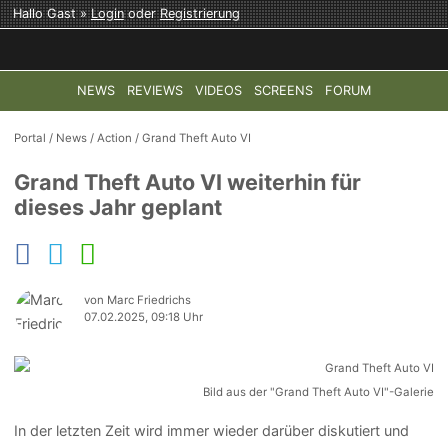
Hallo Gast »
Login
oder
Registrierung
NEWS
REVIEWS
VIDEOS
SCREENS
FORUM
TOP-THEMEN:
COD: MODERN WARFARE 4
HALO: CAMPAI
Portal
/
News
/
Action
/
Grand Theft Auto VI
Grand Theft Auto VI weiterhin für
dieses Jahr geplant
von Marc Friedrichs
07.02.2025, 09:18 Uhr
Bild aus der "Grand Theft Auto VI"-Galerie
In der letzten Zeit wird immer wieder darüber diskutiert und