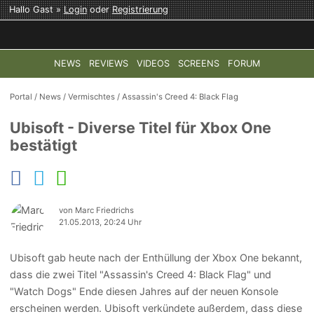
Hallo Gast »
Login
oder
Registrierung
NEWS
REVIEWS
VIDEOS
SCREENS
FORUM
TOP-THEMEN:
COD: MODERN WARFARE 4
HALO: CAMPAI
Portal
/
News
/
Vermischtes
/
Assassin's Creed 4: Black Flag
Ubisoft - Diverse Titel für Xbox One
bestätigt
von Marc Friedrichs
21.05.2013, 20:24 Uhr
Ubisoft gab heute nach der Enthüllung der Xbox One bekannt,
dass die zwei Titel "Assassin's Creed 4: Black Flag" und
"Watch Dogs" Ende diesen Jahres auf der neuen Konsole
erscheinen werden. Ubisoft verkündete außerdem, dass diese