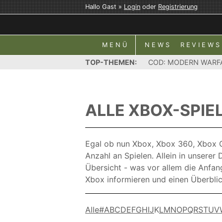
Hallo Gast »
Login
oder
Registrierung
MENÜ
NEWS
REVIEWS
TOP-THEMEN:
COD: MODERN WARF
ALLE XBOX-SPIEL
Egal ob nun Xbox, Xbox 360, Xbox On
Anzahl an Spielen. Allein in unserer
Übersicht - was vor allem die Anfang
Xbox informieren und einen Überblic
Alle
#
A
B
C
D
E
F
G
H
I
J
K
L
M
N
O
P
Q
R
S
T
U
V