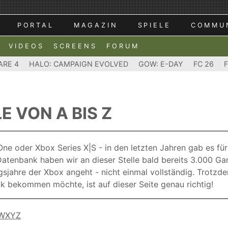
PORTAL
MAGAZIN
SPIELE
COMMU
VIDEOS
SCREENS
FORUM
ARE 4
HALO: CAMPAIGN EVOLVED
GOW: E-DAY
FC 26
E VON A BIS Z
e oder Xbox Series X|S - in den letzten Jahren gab es für 
 Datenbank haben wir an dieser Stelle bald bereits 3.000 Ga
sjahre der Xbox angeht - nicht einmal vollständig. Trotzde
k bekommen möchte, ist auf dieser Seite genau richtig!
W
X
Y
Z