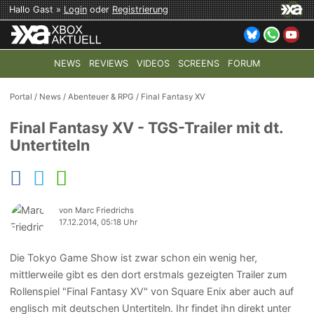
Hallo Gast »
Login
oder
Registrierung
NEWS
REVIEWS
VIDEOS
SCREENS
FORUM
TOP-THEMEN:
COD: MODERN WARFARE 4
HALO: CAMPAI
Portal
/
News
/
Abenteuer & RPG
/
Final Fantasy XV
Final Fantasy XV - TGS-Trailer mit dt.
Untertiteln
von Marc Friedrichs
17.12.2014, 05:18 Uhr
Die Tokyo Game Show ist zwar schon ein wenig her,
mittlerweile gibt es den dort erstmals gezeigten Trailer zum
Rollenspiel "Final Fantasy XV" von Square Enix aber auch auf
englisch mit deutschen Untertiteln. Ihr findet ihn direkt unter