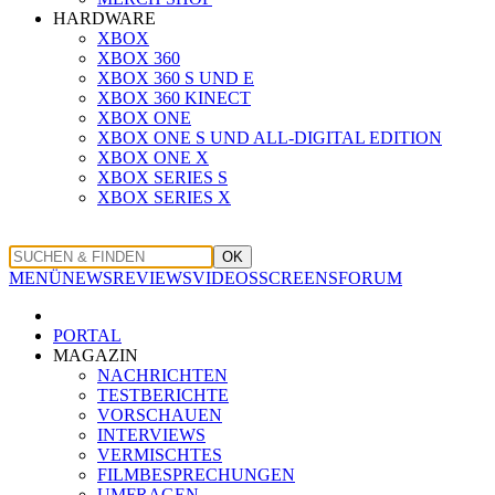
HARDWARE
XBOX
XBOX 360
XBOX 360 S UND E
XBOX 360 KINECT
XBOX ONE
XBOX ONE S UND ALL-DIGITAL EDITION
XBOX ONE X
XBOX SERIES S
XBOX SERIES X
OK
MENÜ
NEWS
REVIEWS
VIDEOS
SCREENS
FORUM
PORTAL
MAGAZIN
NACHRICHTEN
TESTBERICHTE
VORSCHAUEN
INTERVIEWS
VERMISCHTES
FILMBESPRECHUNGEN
UMFRAGEN