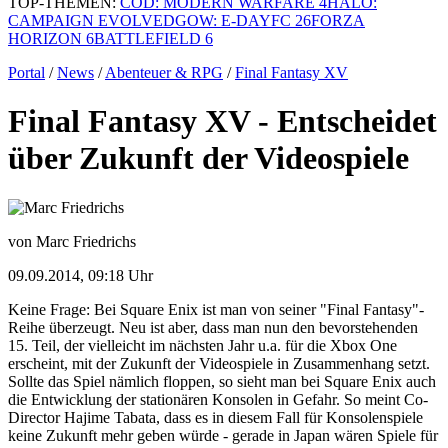
TOP-THEMEN:
COD: MODERN WARFARE 4
HALO:
CAMPAIGN EVOLVED
GOW: E-DAY
FC 26
FORZA
HORIZON 6
BATTLEFIELD 6
Portal
/
News
/
Abenteuer & RPG
/
Final Fantasy XV
Final Fantasy XV - Entscheidet
über Zukunft der Videospiele
von Marc Friedrichs
09.09.2014, 09:18 Uhr
Keine Frage: Bei Square Enix ist man von seiner "Final Fantasy"-
Reihe überzeugt. Neu ist aber, dass man nun den bevorstehenden
15. Teil, der vielleicht im nächsten Jahr u.a. für die Xbox One
erscheint, mit der Zukunft der Videospiele in Zusammenhang setzt.
Sollte das Spiel nämlich floppen, so sieht man bei Square Enix auch
die Entwicklung der stationären Konsolen in Gefahr. So meint Co-
Director Hajime Tabata, dass es in diesem Fall für Konsolenspiele
keine Zukunft mehr geben würde - gerade in Japan wären Spiele für