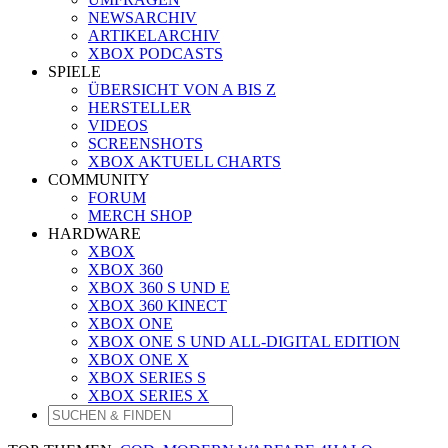
NEWSARCHIV
ARTIKELARCHIV
XBOX PODCASTS
SPIELE
ÜBERSICHT VON A BIS Z
HERSTELLER
VIDEOS
SCREENSHOTS
XBOX AKTUELL CHARTS
COMMUNITY
FORUM
MERCH SHOP
HARDWARE
XBOX
XBOX 360
XBOX 360 S UND E
XBOX 360 KINECT
XBOX ONE
XBOX ONE S UND ALL-DIGITAL EDITION
XBOX ONE X
XBOX SERIES S
XBOX SERIES X