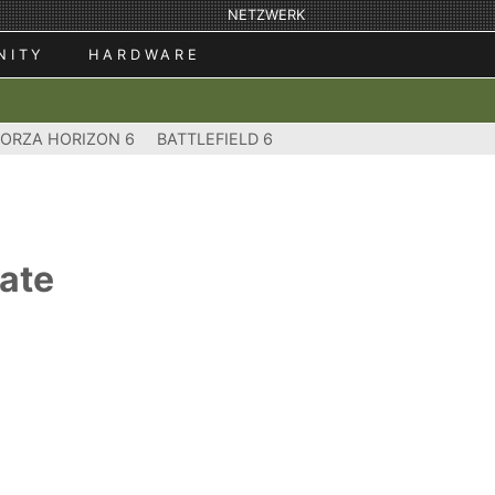
NETZWERK
NITY
HARDWARE
FORZA HORIZON 6
BATTLEFIELD 6
ate