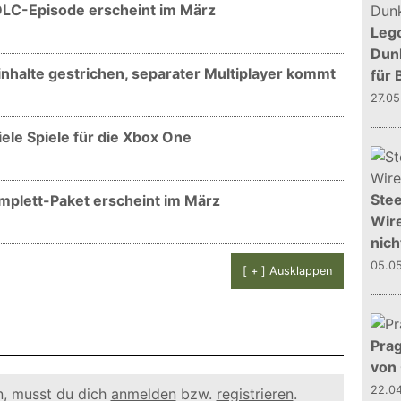
 DLC-Episode erscheint im März
Leg
Dunk
inhalte gestrichen, separater Multiplayer kommt
für 
27.0
iele Spiele für die Xbox One
Stee
Komplett-Paket erscheint im März
Wire
nich
05.0
[ + ] Ausklappen
Prag
von
22.0
, musst du dich
anmelden
bzw.
registrieren
.