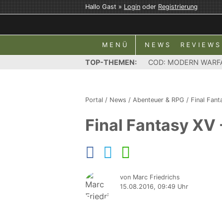
Hallo Gast »
Login
oder
Registrierung
MENÜ
NEWS
REVIEWS
TOP-THEMEN:
COD: MODERN WARF
Portal
/
News
/
Abenteuer & RPG
/
Final Fan
Final Fantasy XV
von Marc Friedrichs
15.08.2016, 09:49 Uhr