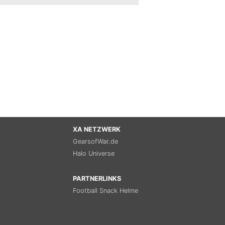
XA NETZWERK
GearsofWar.de
Halo Universe
PARTNERLINKS
Football Snack Helme