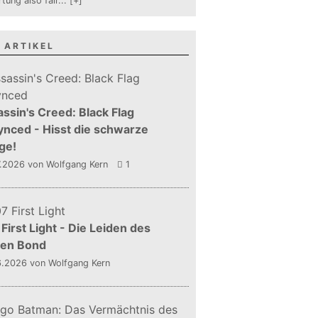
tung also fair
...
[+]
 ARTIKEL
ssin's Creed: Black Flag
nced - Hisst die schwarze
ge!
7.2026
von Wolfgang Kern
1
First Light - Die Leiden des
gen Bond
6.2026
von Wolfgang Kern