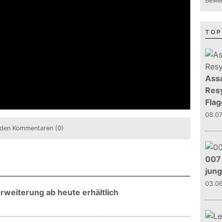
Bewer
TOP
Assa
Resy
Flag
08.0
den Kommentaren (0)
007 
jun
03.0
Erweiterung ab heute erhältlich