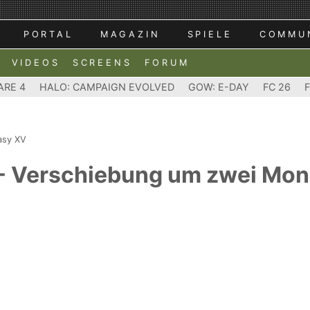
PORTAL
MAGAZIN
SPIELE
COMMU
VIDEOS
SCREENS
FORUM
ARE 4
HALO: CAMPAIGN EVOLVED
GOW: E-DAY
FC 26
tasy XV
 - Verschiebung um zwei Mon