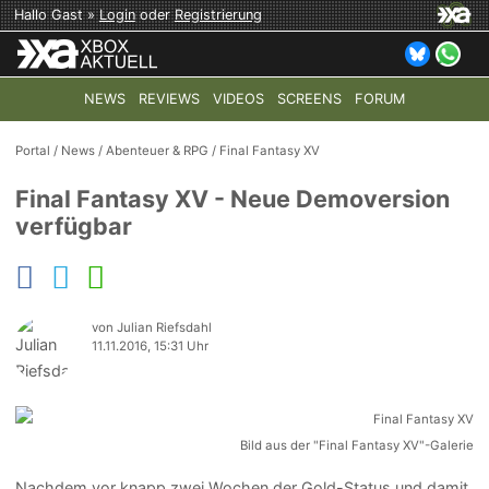
Hallo Gast »
Login
oder
Registrierung
NEWS
REVIEWS
VIDEOS
SCREENS
FORUM
TOP-THEMEN:
COD: MODERN WARFARE 4
HALO: CAMPAI
Portal
/
News
/
Abenteuer & RPG
/
Final Fantasy XV
Final Fantasy XV - Neue Demoversion
verfügbar
von Julian Riefsdahl
11.11.2016, 15:31 Uhr
Bild aus der "Final Fantasy XV"-Galerie
Nachdem vor knapp zwei Wochen der Gold-Status und damit