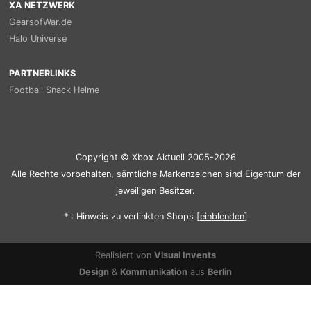
XA NETZWERK
GearsofWar.de
Halo Universe
PARTNERLINKS
Football Snack Helme
Copyright © Xbox Aktuell 2005-2026
Alle Rechte vorbehalten, sämtliche Markenzeichen sind Eigentum der
jeweiligen Besitzer.
* : Hinweis zu verlinkten Shops [
ein
blenden
]
Realisiert von
Visual Invents
Design
&
Kommunikation
aus
Berlin