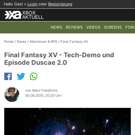
Hallo Gast »
Login
oder
Registrierung
NEWS
REVIEWS
VIDEOS
SCREENS
FOR
TOP-THEMEN:
COD: MODERN WARFARE 4
HALO: CAMPAI
Portal
/
News
/
Abenteuer & RPG
/
Final Fantasy XV
Final Fantasy XV - Tech-Demo und
Episode Duscae 2.0
von Marc Friedrichs
05.06.2015, 20:20 Uhr