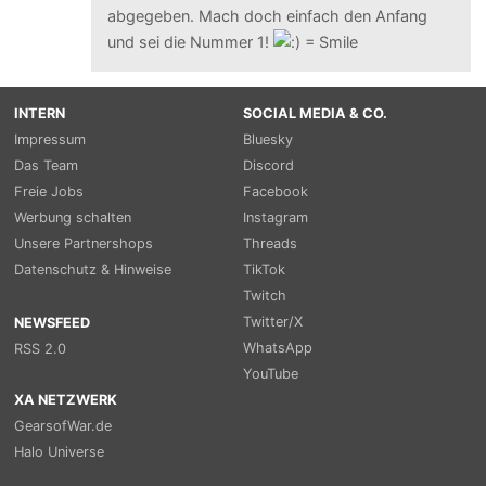
abgegeben. Mach doch einfach den Anfang
und sei die Nummer 1!
INTERN
SOCIAL MEDIA & CO.
Impressum
Bluesky
Das Team
Discord
Freie Jobs
Facebook
Werbung schalten
Instagram
Unsere Partnershops
Threads
Datenschutz & Hinweise
TikTok
Twitch
Twitter/X
NEWSFEED
WhatsApp
RSS 2.0
YouTube
XA NETZWERK
GearsofWar.de
Halo Universe