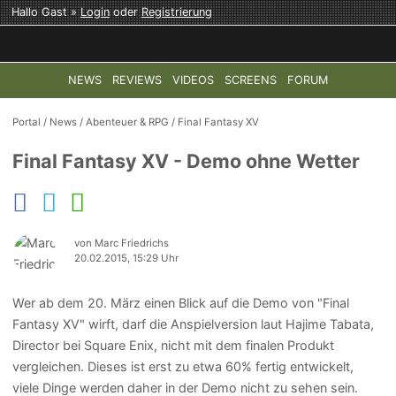
Hallo Gast »
Login
oder
Registrierung
NEWS
REVIEWS
VIDEOS
SCREENS
FORUM
TOP-THEMEN:
COD: MODERN WARFARE 4
HALO: CAMPAI
Portal
/
News
/
Abenteuer & RPG
/
Final Fantasy XV
Final Fantasy XV - Demo ohne Wetter
von Marc Friedrichs
20.02.2015, 15:29 Uhr
Wer ab dem 20. März einen Blick auf die Demo von "Final
Fantasy XV" wirft, darf die Anspielversion laut Hajime Tabata,
Director bei Square Enix, nicht mit dem finalen Produkt
vergleichen. Dieses ist erst zu etwa 60% fertig entwickelt,
viele Dinge werden daher in der Demo nicht zu sehen sein.